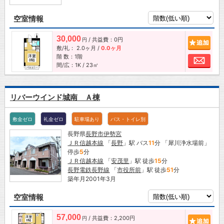
空室情報
30,000
/ 共益費：0円
追加
円
敷/礼：
2.0ヶ月
/
0.0ヶ月
階 数：1階
お問
間/広：1K / 23㎡
リバーウインド城南 Ａ棟
敷金ゼロ
礼金ゼロ
駐車場あり
バス・トイレ別
長野県
長野市
伊勢宮
ＪＲ信越本線
「
長野
」駅 バス
11
分 「犀川浄水場前」
停歩
5
分
ＪＲ信越本線
「
安茂里
」駅 徒歩
15
分
長野電鉄長野線
「
市役所前
」駅 徒歩
51
分
築年月2001年3月
空室情報
57,000
/ 共益費：2,200円
追加
円