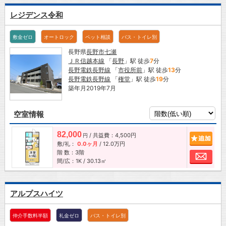
レジデンス令和
敷金ゼロ
オートロック
ペット相談
バス・トイレ別
長野県
長野市
七瀬
ＪＲ信越本線
「
長野
」駅 徒歩
7
分
長野電鉄長野線
「
市役所前
」駅 徒歩
13
分
長野電鉄長野線
「
権堂
」駅 徒歩
19
分
築年月2019年7月
空室情報
82,000
/ 共益費：4,500円
追加
円
敷/礼：
0.0ヶ月
/
12.0万円
階 数：3階
お問
間/広：1K / 30.13㎡
アルプスハイツ
仲介手数料半額
礼金ゼロ
バス・トイレ別