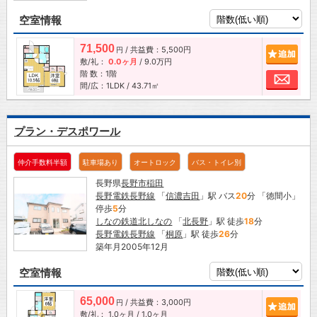
空室情報
71,500
/ 共益費：5,500円
追加
円
敷/礼：
0.0ヶ月
/
9.0万円
階 数：1階
お問
間/広：1LDK / 43.71㎡
プラン・デスポワール
仲介手数料半額
駐車場あり
オートロック
バス・トイレ別
長野県
長野市
稲田
長野電鉄長野線
「
信濃吉田
」駅 バス
20
分 「徳間小」
停歩
5
分
しなの鉄道北しなの
「
北長野
」駅 徒歩
18
分
長野電鉄長野線
「
桐原
」駅 徒歩
26
分
築年月2005年12月
空室情報
65,000
/ 共益費：3,000円
追加
円
敷/礼：
1.0ヶ月
/
1.0ヶ月