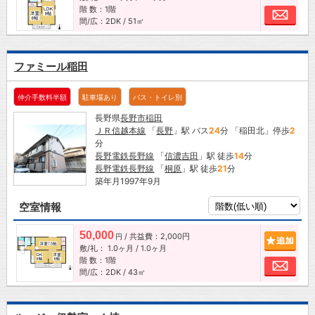
階 数：1階
お問
間/広：2DK / 51㎡
ファミール稲田
仲介手数料半額
駐車場あり
バス・トイレ別
長野県
長野市
稲田
ＪＲ信越本線
「
長野
」駅 バス
24
分 「稲田北」停歩
2
分
長野電鉄長野線
「
信濃吉田
」駅 徒歩
14
分
長野電鉄長野線
「
桐原
」駅 徒歩
21
分
築年月1997年9月
空室情報
50,000
/ 共益費：2,000円
追加
円
敷/礼：
1.0ヶ月
/
1.0ヶ月
階 数：1階
お問
間/広：2DK / 43㎡