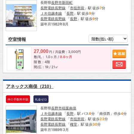
長野県
長野市
新田町
長野電鉄長野線
「
市役所前
」駅 徒歩
7
分
ＪＲ信越本線
「
長野
」駅 徒歩
9
分
長野電鉄長野線
「
長野
」駅 徒歩
9
分
築年月1982年8月
空室情報
27,000
/ 共益費：3,000円
追加
円
敷/礼：
1.0ヶ月
/
0.0ヶ月
階 数：4階
お問
間/広：1R / 21㎡
アネックス南俣（210）
仲介手数料半額
礼金ゼロ
長野県
長野市
稲葉南俣
ＪＲ信越本線
「
長野
」駅 バス
6
分 「南俣西」停歩
4
分
長野電鉄長野線
「
市役所前
」駅 徒歩
23
分
長野電鉄長野線
「
権堂
」駅 徒歩
30
分
築年月1989年3月