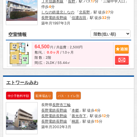
ＪＲ信越本線
「
長野
」駅 バス
17
分 「三陽中学入口」
停歩
4
分
しなの鉄道北しなの
「
北長野
」駅 徒歩
27
分
長野電鉄長野線
「
信濃吉田
」駅 徒歩
32
分
築年月1997年3月
空室情報
64,500
/ 共益費：2,500円
追加
円
敷/礼：
0.0ヶ月
/
1.0ヶ月
階 数：2階
お問
間/広：2LDK / 55.44㎡
エトワールみわ
仲介手数料半額
駐車場あり
バス・トイレ別
長野県
長野市
三輪
長野電鉄長野線
「
本郷
」駅 徒歩
4
分
長野電鉄長野線
「
善光寺下
」駅 徒歩
12
分
長野電鉄長野線
「
桐原
」駅 徒歩
15
分
築年月2002年3月