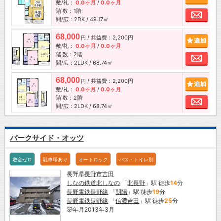
敷/礼：
0.0ヶ月
/
0.0ヶ月
階 数：1階
お問
間/広：2DK / 49.17㎡
68,000
/ 共益費：2,200円
追加
円
敷/礼：
0.0ヶ月
/
0.0ヶ月
階 数：2階
お問
間/広：2LDK / 68.74㎡
68,000
/ 共益費：2,200円
追加
円
敷/礼：
0.0ヶ月
/
0.0ヶ月
階 数：2階
お問
間/広：2LDK / 68.74㎡
パークサイド・オッツ
敷金ゼロ
駐車場あり
オートロック
バス・トイレ別
長野県
長野市
吉田
しなの鉄道北しなの
「
北長野
」駅 徒歩
14
分
長野電鉄長野線
「
朝陽
」駅 徒歩
19
分
長野電鉄長野線
「
信濃吉田
」駅 徒歩
25
分
築年月2013年3月