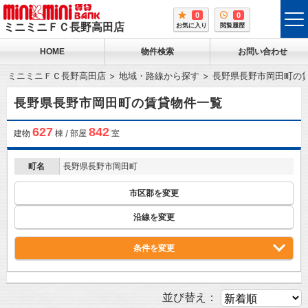
0
0
tog
ミニミニＦＣ長野高田店
お気に入り
閲覧履歴
me
HOME
物件検索
お問い合わせ
ミニミニＦＣ長野高田店
地域・路線から探す
長野県長野市岡田町の
長野県長野市岡田町の賃貸物件一覧
627
842
建物
棟 / 部屋
室
町名
長野県長野市岡田町
市区郡を変更
沿線を変更
条件を変更
並び替え：