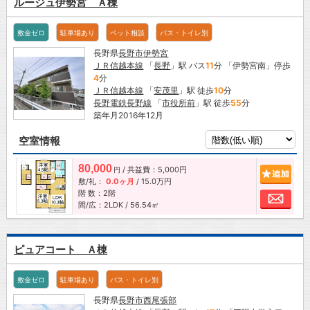
ルージュ伊勢宮 Ａ棟
敷金ゼロ
駐車場あり
ペット相談
バス・トイレ別
長野県
長野市
伊勢宮
ＪＲ信越本線
「
長野
」駅 バス
11
分 「伊勢宮南」停歩
4
分
ＪＲ信越本線
「
安茂里
」駅 徒歩
10
分
長野電鉄長野線
「
市役所前
」駅 徒歩
55
分
築年月2016年12月
空室情報
80,000
/ 共益費：5,000円
追加
円
敷/礼：
0.0ヶ月
/
15.0万円
階 数：2階
お問
間/広：2LDK / 56.54㎡
ピュアコート Ａ棟
敷金ゼロ
駐車場あり
バス・トイレ別
長野県
長野市
西尾張部