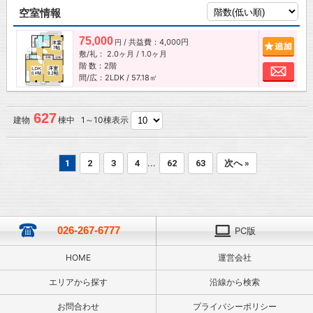
空室情報
75,000
/ 共益費：4,000円
追加
円
敷/礼：
2.0ヶ月
/
1.0ヶ月
階 数：2階
お問
間/広：2LDK / 57.18㎡
627
建物
棟中 1～10棟表示
...
1
2
3
4
62
63
次へ »
026-267-6777
PC版
HOME
運営会社
エリアから探す
沿線から検索
お問合わせ
プライバシーポリシー