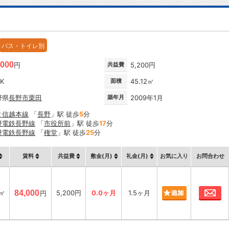
バス・トイレ別
,000
円
共益費
5,200円
DK
面積
45.12㎡
野県
長野市
栗田
築年月
2009年1月
Ｒ信越本線
「
長野
」駅 徒歩
5
分
野電鉄長野線
「
市役所前
」駅 徒歩
17
分
野電鉄長野線
「
権堂
」駅 徒歩
25
分
賃料
共益費
敷金(月)
礼金(月)
お気に入り
お問合わせ
お
2㎡
84,000
5,200円
0.0ヶ月
1.5ヶ月
円