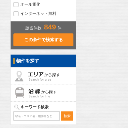
オール電化
インターネット無料
849
該当件数
件
物件を探す
Search for area
Search for line
キーワード検索