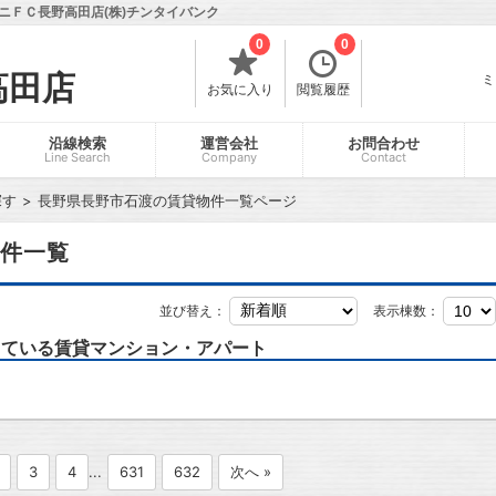
ニＦＣ長野高田店(株)チンタイバンク
0
0
高田店
ミ
お気に入り
閲覧履歴
沿線検索
運営会社
お問合わせ
Line Search
Company
Contact
探す
長野県長野市石渡の賃貸物件一覧ページ
件一覧
並び替え：
表示棟数：
っている賃貸マンション・アパート
3
4
...
631
632
次へ »