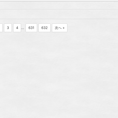
3
4
...
631
632
次へ »