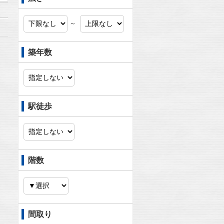
～
築年数
駅徒歩
階数
間取り