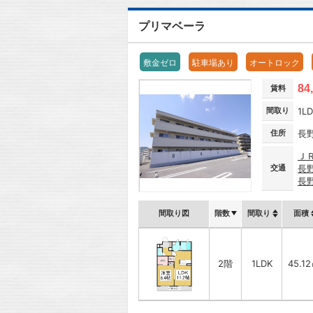
プリマベーラ
敷金ゼロ
駐車場あり
オートロック
84
賃料
間取り
1L
住所
長
Ｊ
交通
長
長
間取り図
階数
間取り
面積
2階
1LDK
45.1