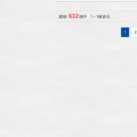
632
建物
棟中 1～1棟表示
1
2