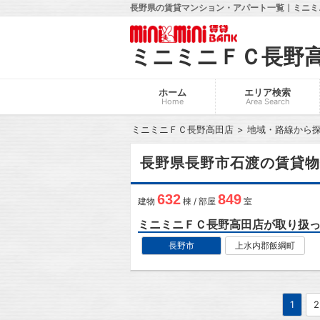
長野県の賃貸マンション・アパート一覧｜ミニミ
ミニミニＦＣ長野
ホーム
エリア検索
Home
Area Search
ミニミニＦＣ長野高田店
地域・路線から
長野県長野市石渡の賃貸物
632
849
建物
棟 / 部屋
室
ミニミニＦＣ長野高田店が取り扱
長野市
上水内郡飯綱町
1
2