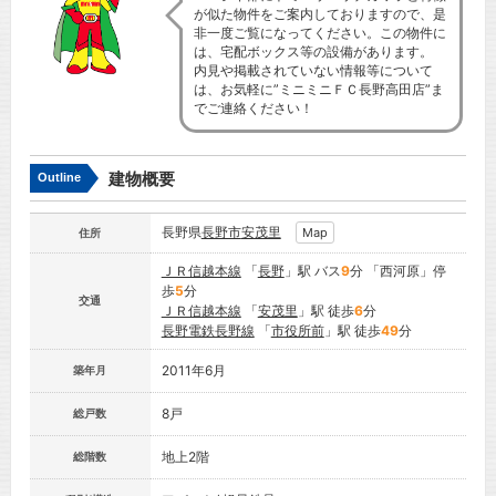
が似た物件をご案内しておりますので、是
非一度ご覧になってください。この物件に
は、宅配ボックス等の設備があります。
内見や掲載されていない情報等について
は、お気軽に”ミニミニＦＣ長野高田店”ま
でご連絡ください！
建物概要
Outline
長野県
長野市
安茂里
Map
住所
ＪＲ信越本線
「
長野
」駅 バス
9
分 「西河原」停
歩
5
分
交通
ＪＲ信越本線
「
安茂里
」駅 徒歩
6
分
長野電鉄長野線
「
市役所前
」駅 徒歩
49
分
2011年6月
築年月
8戸
総戸数
地上2階
総階数