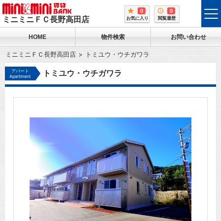
0
0
tog
ミニミニＦＣ長野高田店
お気に入り
閲覧履歴
me
HOME
物件検索
お問い合わせ
ミニミニＦＣ長野高田店
トミユウ・ウチガワラ
アパート
トミユウ・ウチガワラ
Apartment