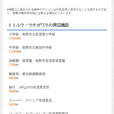
※地図上に表示される物件のアイコンは付近住所に所在することを表すものであ
り、実際の物件所在地とは異なる場合がございます。
トミユウ・ウチガワラの周辺施設
小学校：長野市立安茂里小学校
1,452
m
中学校：長野市立裾花中学校
1,386
m
幼稚園・保育園：長野市安茂里保育園
738
m
郵便局：犀北簡易郵便局
862
m
銀行：JAながの安茂里支所
468
m
スーパー：デリシア安茂里店
242
m
コンビニ：セブンイレブン安茂里駅西店