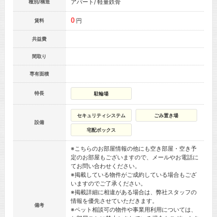
アパート/ 軽量鉄骨
種別/構造
0
円
賃料
共益費
間取り
専有面積
特長
駐輪場
セキュリティシステム
ごみ置き場
設備
宅配ボックス
※こちらのお部屋情報の他にも空き部屋・空き予
定のお部屋もございますので、メールやお電話に
てお問い合わせください。
※掲載している物件がご成約している場合もござ
いますのでご了承ください。
※掲載詳細に相違がある場合は、弊社スタッフの
情報を優先させていただきます。
備考
※ペット相談可の物件や事業用利用については、