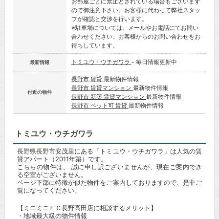
お部屋ごとに禁止とされている場合もございます
ので御注意下さい。お客様に代わって弊社スタッ
フが確認と交渉を行います。
※駐車場については、メールやお電話にてお問い
合わせください。お客様からのお問い合わせをお
待ちしています。
トミユウ・ウチガワラ
- 毎日情報更新中
最新情報
長野市 賃貸
最新物件情報
長野市 賃貸マンション
最新物件情報
付近の物件
長野市 新築 賃貸マンション
最新物件情報
長野市 ペット可 賃貸
最新物件情報
トミユウ・ウチガワラ
長野県長野市安茂里にある「トミユウ・ウチガワラ」は人気の賃
貸アパート（2011年築）です。
こちらの物件は、 誠に申し訳ございませんが、現在ご案内でき
る空室がございません。
ページ下部に特徴が似た物件をご案内しておりますので、是非ご
覧になってください。
【ミニミニＦＣ長野高田店に相談するメリット】
・地域最大級の物件情報