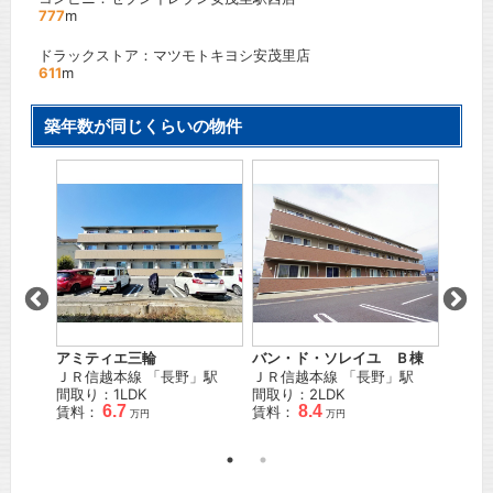
777
m
ドラックストア：マツモトキヨシ安茂里店
611
m
築年数が同じくらいの物件
アミティエ三輪
バン・ド・ソレイユ Ｂ棟
セレー
」駅
ＪＲ信越本線
「
長野
」駅
ＪＲ信越本線
「
長野
」駅
長野電
間取り：1LDK
間取り：2LDK
前
」駅
6.7
8.4
賃料：
賃料：
間取り
万円
万円
賃料：