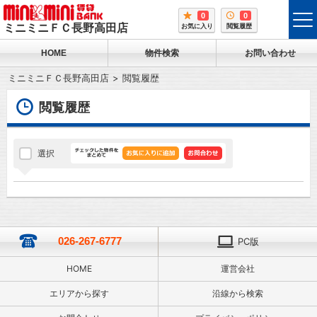
0
0
tog
ミニミニＦＣ長野高田店
お気に入り
閲覧履歴
me
HOME
物件検索
お問い合わせ
ミニミニＦＣ長野高田店
閲覧履歴
閲覧履歴
選択
026-267-6777
PC版
HOME
運営会社
エリアから探す
沿線から検索