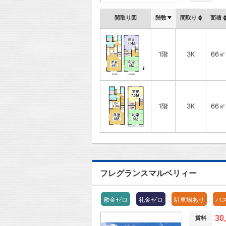
間取り図
階数
間取り
面積
1階
3K
66㎡
1階
3K
66㎡
フレグランスマルベリィー
敷金ゼロ
礼金ゼロ
駐車場あり
バ
30
賃料