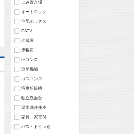
ごみ置き場
オートロック
宅配ボックス
問合わせ
CATV
冷蔵庫
床暖房
IHコンロ
追焚機能
ガスコンロ
浴室乾燥機
独立洗面台
温水洗浄便座
家具・家電付
バス・トイレ別