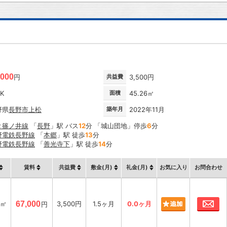
,000
円
共益費
3,500円
DK
面積
45.26㎡
野県
長野市
上松
築年月
2022年11月
Ｒ篠ノ井線
「
長野
」駅 バス
12
分 「城山団地」停歩
6
分
野電鉄長野線
「
本郷
」駅 徒歩
13
分
野電鉄長野線
「
善光寺下
」駅 徒歩
14
分
賃料
共益費
敷金(月)
礼金(月)
お気に入り
お問合わせ
お
6㎡
67,000
3,500円
1.5ヶ月
0.0ヶ月
円