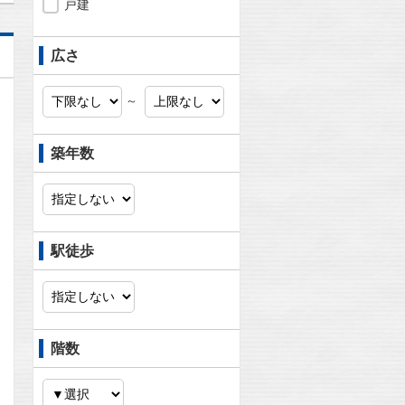
戸建
広さ
～
築年数
駅徒歩
階数
問合わせ