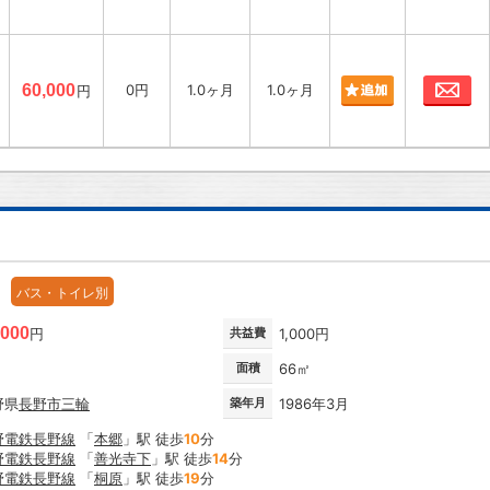
お
60,000
0円
1.0ヶ月
1.0ヶ月
円
バス・トイレ別
,000
円
共益費
1,000円
面積
66㎡
野県
長野市
三輪
築年月
1986年3月
野電鉄長野線
「
本郷
」駅 徒歩
10
分
野電鉄長野線
「
善光寺下
」駅 徒歩
14
分
野電鉄長野線
「
桐原
」駅 徒歩
19
分