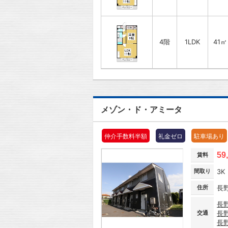
4階
1LDK
41㎡
メゾン・ド・アミータ
仲介手数料半額
礼金ゼロ
駐車場あり
59
賃料
間取り
3K
住所
長
長
交通
長
長