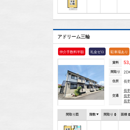
アドリーム三輪
仲介手数料半額
礼金ゼロ
駐車場あり
53
賃料
間取り
2D
住所
長
長
交通
長
長
間取り図
階数
間取り
面積