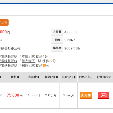
イレ別
,000
円
共益費
4,000円
DK
面積
57.18㎡
野県
長野市
三輪
築年月
2002年3月
野電鉄長野線
「
本郷
」駅 徒歩
4
分
野電鉄長野線
「
善光寺下
」駅 徒歩
12
分
野電鉄長野線
「
桐原
」駅 徒歩
15
分
賃料
共益費
敷金(月)
礼金(月)
お気に入り
お問合わせ
お
8㎡
75,000
4,000円
2.0ヶ月
1.0ヶ月
円