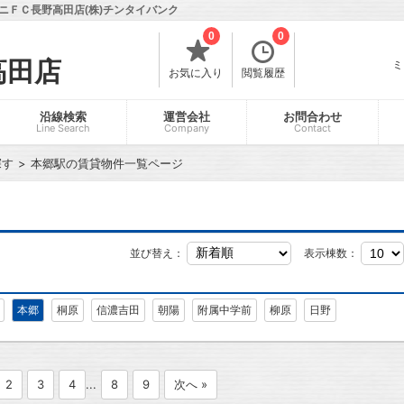
ニＦＣ長野高田店(株)チンタイバンク
0
0
高田店
ミ
お気に入り
閲覧履歴
沿線検索
運営会社
お問合わせ
Line Search
Company
Contact
探す
本郷駅の賃貸物件一覧ページ
並び替え：
表示棟数：
本郷
桐原
信濃吉田
朝陽
附属中学前
柳原
日野
2
3
4
...
8
9
次へ »