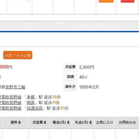
バス・トイレ別
,000
円
共益費
2,000円
K
面積
46㎡
野県
長野市
三輪
築年月
1995年2月
野電鉄長野線
「
本郷
」駅 徒歩
10
分
野電鉄長野線
「
桐原
」駅 徒歩
11
分
野電鉄長野線
「
信濃吉田
」駅 徒歩
21
分
賃料
共益費
敷金(月)
礼金(月)
お気に入り
お問合わせ