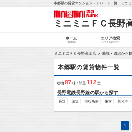
本郷駅の賃貸マンション・アパート一覧｜ミニミ
ミニミニＦＣ長野
ホーム
エリア検索
Home
Area Search
ミニミニＦＣ長野高田店
地域・路線から
本郷駅の賃貸物件一覧
87
112
建物
棟 / 部屋
室
長野電鉄長野線の駅から探す
長野
須坂
市役所前
権堂
善光寺下
1