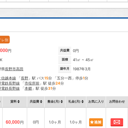
イレ別
,000
円
共益費
0円
DK
面積
41㎡ ~ 45㎡
野県
長野市
高田
築年月
1987年3月
Ｒ信越本線
「
長野
」駅 バス
15
分 「五分一西」停歩
1
分
野電鉄長野線
「
市役所前
」駅 徒歩
24
分
野電鉄長野線
「
本郷
」駅 徒歩
31
分
賃料
共益費
敷金(月)
礼金(月)
お気に入り
お問合わせ
お
60,000
0円
1.0ヶ月
1.0ヶ月
円