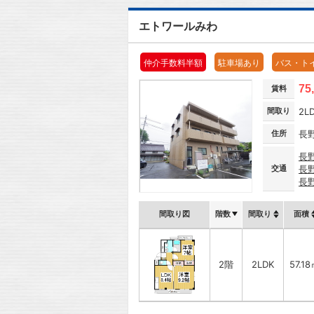
エトワールみわ
仲介手数料半額
駐車場あり
バス・ト
75
賃料
間取り
2L
住所
長
長
交通
長
長
間取り図
階数
間取り
面積
2階
2LDK
57.1