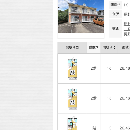
間取り
1K
住所
長
長
交通
Ｊ
長
間取り図
階数
間取り
面積
2階
1K
26.4
2階
1K
26.4
1階
1K
26.4