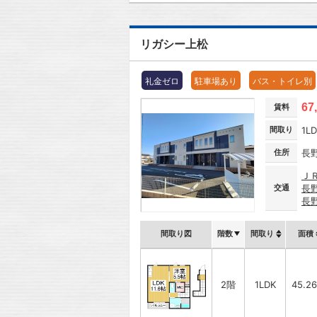
リガシー上松
礼金ゼロ
駐車場あり
バス・トイレ別
67
賃料
間取り
1L
住所
長
Ｊ
交通
長
長
間取り図
階数
間取り
面積
2階
1LDK
45.2