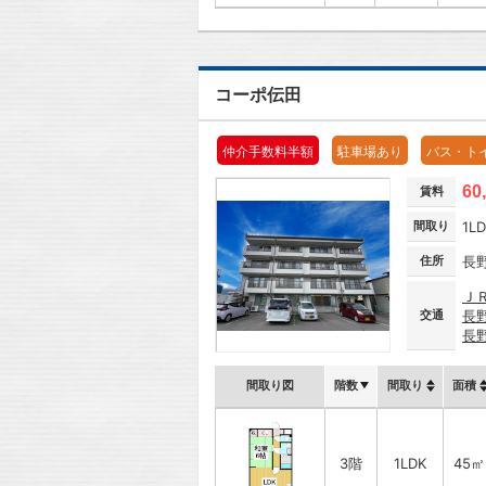
コーポ伝田
仲介手数料半額
駐車場あり
バス・ト
60
賃料
間取り
1L
住所
長
Ｊ
交通
長
長
間取り図
階数
間取り
面積
3階
1LDK
45㎡