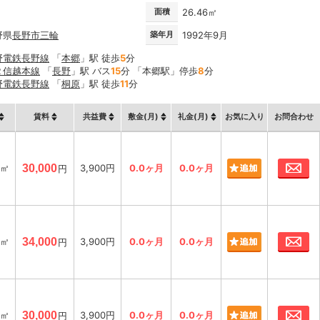
面積
26.46㎡
野県
長野市
三輪
築年月
1992年9月
野電鉄長野線
「
本郷
」駅 徒歩
5
分
Ｒ信越本線
「
長野
」駅 バス
15
分 「本郷駅」停歩
8
分
野電鉄長野線
「
桐原
」駅 徒歩
11
分
賃料
共益費
敷金(月)
礼金(月)
お気に入り
お問合わせ
お
6㎡
30,000
3,900円
0.0ヶ月
0.0ヶ月
円
お
6㎡
34,000
3,900円
0.0ヶ月
0.0ヶ月
円
お
6㎡
30,000
3,900円
0.0ヶ月
0.0ヶ月
円