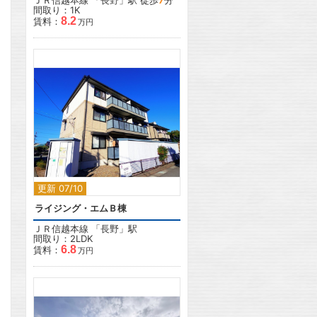
ＪＲ信越本線
「
長野
」駅 徒歩
7
分
間取り：1K
8.2
賃料：
万円
2
更新 07/10
ライジング・エムＢ棟
ＪＲ信越本線
「
長野
」駅
間取り：2LDK
6.8
賃料：
万円