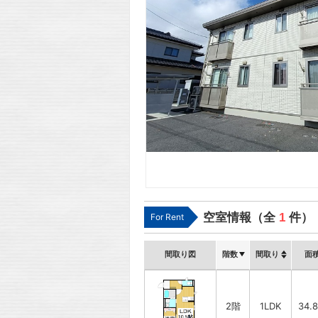
空室情報（全
1
件）
For Rent
間取り図
階数
間取り
面
2階
1LDK
34.