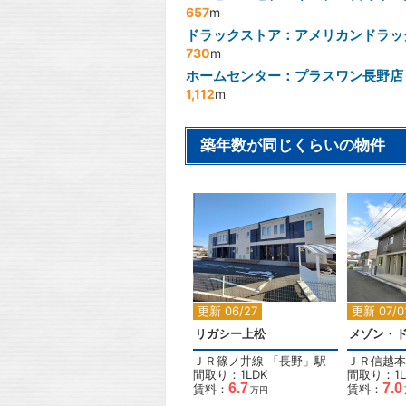
657
m
ドラックストア：アメリカンドラッ
730
m
ホームセンター：プラスワン長野店
1,112
m
築年数が同じくらいの物件
2
更新 06/27
更新 07/0
リガシー上松
ＪＲ篠ノ井線
「
長野
」駅
ＪＲ信越本
間取り：1LDK
間取り：1L
6.7
7.0
賃料：
賃料：
万円