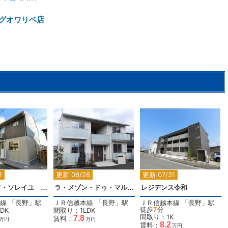
グオワリベ店
2
2
2
1
更新 06/28
更新 07/31
メゾン・ド・ソレイユ Ａ棟
ラ・メゾン・ドゥ・マルベリー
レジデンス令和
線
「
長野
」駅
ＪＲ信越本線
「
長野
」駅
ＪＲ信越本線
「
長野
」駅
徒歩
7
分
DK
間取り：1LDK
間取り：1K
7.8
賃料：
万円
万円
8.2
賃料：
万円