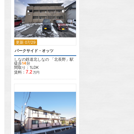
2
更新 07/29
パークサイド・オッツ
しなの鉄道北しなの
「
北長野
」駅
徒歩
14
分
間取り：1LDK
7.2
賃料：
万円
2