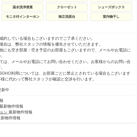
温水洗浄便座
クローゼット
シューズボックス
モニタ付インターホン
独立洗面台
室内物干し
ご成約している場合もございますのでご了承ください。
る場合は、弊社スタッフの情報を優先させていただきます。
の他にも空き部屋・空き予定のお部屋もございますので、メールやお電話に
い。
いては、メールやお電話にてお問い合わせください。お客様からのお問い合
す。
SOHO利用については、お部屋ごとに禁止とされている場合もございます
客様に代わって弊社スタッフが確認と交渉を行います。
更新中
報
最新物件情報
ション
最新物件情報
最新物件情報