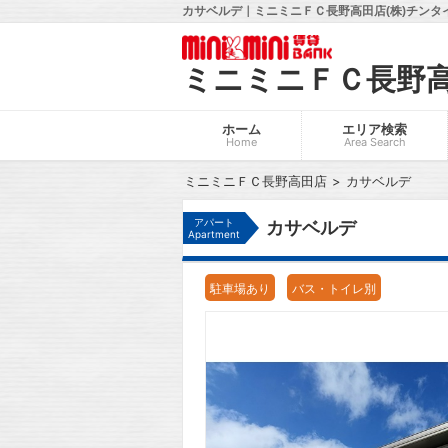
カサベルデ｜ミニミニＦＣ長野高田店(株)チンタ
ミニミニＦＣ長野
ホーム
エリア検索
Home
Area Search
ミニミニＦＣ長野高田店
カサベルデ
アパート
カサベルデ
Apartment
駐車場あり
バス・トイレ別