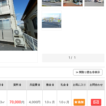
1
/
1
≫ 間取り図を非表示
積
賃料
共益費
敷金
礼金
お気に入り
お問合わせ
お
83㎡
70,000
4,000円
1.0ヶ月
1.0ヶ月
円