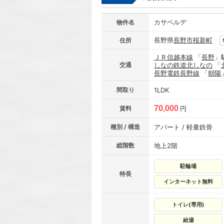
カサベルデ
物件名
長野県
長野市
桜新町
住所
ＪＲ信越本線
「
長野
」
交通
しなの鉄道北しなの
「
長野電鉄長野線
「
朝陽
間取り
1LDK
70,000
賃料
円
種別 / 構造
アパート / 軽量鉄骨
総階数
地上2階
駐輪場
特長
インターネット無料
トイレ(専用)
給湯