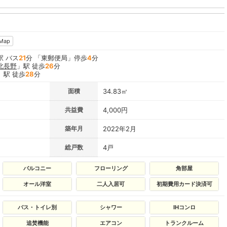
Map
駅 バス
21
分 「東郵便局」停歩
4
分
北長野
」駅 徒歩
26
分
」駅 徒歩
28
分
面積
34.83㎡
共益費
4,000円
築年月
2022年2月
総戸数
4戸
バルコニー
フローリング
角部屋
オール洋室
二人入居可
初期費用カード決済可
バス・トイレ別
シャワー
IHコンロ
追焚機能
エアコン
トランクルーム