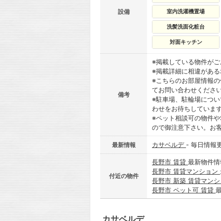
設備
室内洗濯機置場
洗髪洗面化粧台
対面キッチン
※掲載している物件が
※掲載詳細に相違があ
※こちらのお部屋情報
てお問い合わせくださ
備考
※駐車場、駐輪場につ
わせをお待ちしていま
※ペット相談可の物件や
ので御注意下さい。お
カサベルデ
- 毎日情報
最新情報
長野市 賃貸
最新物件情
長野市 賃貸マンション
付近の物件
長野市 新築 賃貸マン
長野市 ペット可 賃貸
カサベルデ