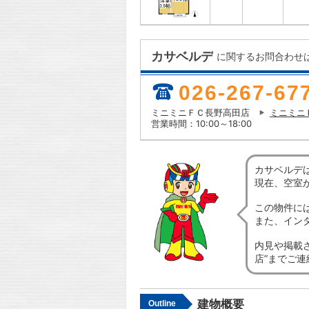
カサベルデ
に関するお問合わせ
026-267-67
ミニミニＦＣ長野高田店
ミニミニ
営業時間：10:00～18:00
カサベルデ
現在、空室
この物件に
また、イン
内見や掲載
店”までご
建物概要
Outline