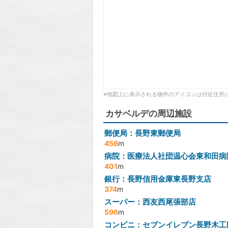
※地図上に表示される物件のアイコンは付近住所
カサベルデの周辺施設
郵便局：長野東郵便局
456
m
病院：医療法人社団温心会東和田病
401
m
銀行：長野信用金庫東長野支店
374
m
スーパー：西友西尾張部店
596
m
コンビニ：セブンイレブン長野木工