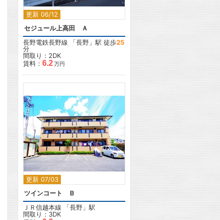
更新 06/12
セジュール上高田 Ａ
長野電鉄長野線
「
長野
」駅 徒歩
25
分
間取り：2DK
6.2
賃料：
万円
2
更新 07/03
ツインコート Ｂ
ＪＲ信越本線
「
長野
」駅
間取り：3DK