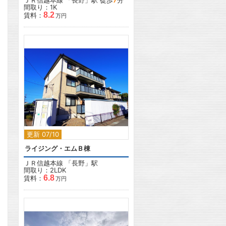
ＪＲ信越本線
「
長野
」駅 徒歩
7
分
間取り：1K
8.2
賃料：
万円
2
更新 07/10
ライジング・エムＢ棟
ＪＲ信越本線
「
長野
」駅
間取り：2LDK
6.8
賃料：
万円