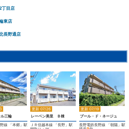
2丁目店
輪東店
北長野通店
2
2
2
3
更新 07/26
更新 07/19
ール三輪
レーベン美里 Ｂ棟
ブール・ド・ネージュ
野線
「
本郷
」駅
ＪＲ信越本線
「
長野
」駅
長野電鉄長野線
「
朝陽
」駅
徒歩
9
分