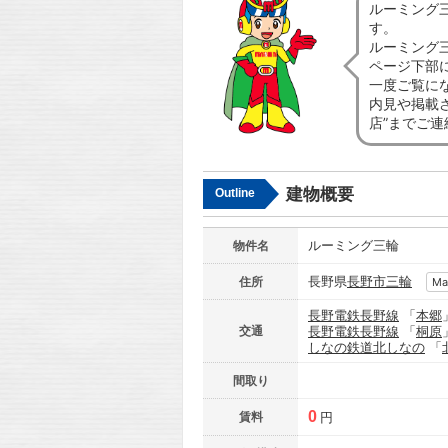
ルーミング
す。
ルーミング
ページ下部
一度ご覧に
内見や掲載
店”までご
建物概要
Outline
ルーミング三輪
物件名
長野県
長野市
三輪
住所
Ma
長野電鉄長野線
「
本郷
交通
長野電鉄長野線
「
桐原
しなの鉄道北しなの
「
間取り
0
賃料
円