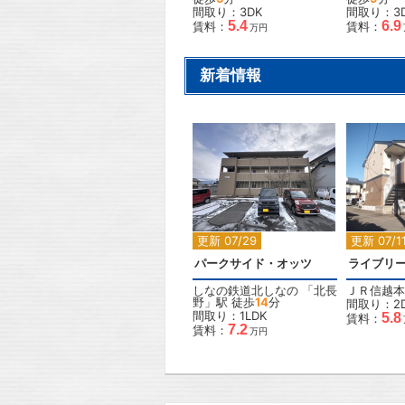
間取り：3DK
間取り：3
5.4
6.9
賃料：
賃料：
万円
新着情報
2
更新 07/29
更新 07/1
パークサイド・オッツ
ライブリ
しなの鉄道北しなの
「
北長
ＪＲ信越本
野
」駅 徒歩
14
分
間取り：2
間取り：1LDK
5.8
賃料：
7.2
賃料：
万円