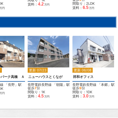
間取り：1K
DK
間取り：2LDK
4.2
賃料：
万円
6.5
賃料：
万円
万円
2
2
2
1
更新 07/23
更新 06/08
ーパーク高橋 Ａ
ニューハウスとくなが
祥和オフィス
線
「
長野
」駅
長野電鉄長野線
「
朝陽
」駅
長野電鉄長野線
「
本郷
」駅
徒歩
7
分
徒歩
9
分
DK
間取り：1K
間取り：1DK
万円
4.5
3.0
賃料：
賃料：
万円
万円