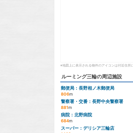
※地図上に表示される物件のアイコンは付近住所
ルーミング三輪の周辺施設
郵便局：長野相ノ木郵便局
806
m
警察署・交番：長野中央警察署
881
m
病院：北野病院
684
m
スーパー：デリシア三輪店