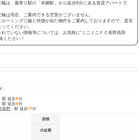
三輪は、最寄り駅の「本郷駅」から徒歩8分にある賃貸アパートで
三輪は現在、ご案内できる空室がございません。
にルーミング三輪と特徴が似た物件をご案内しておりますので、是非
なってください。
されていない情報等については、お気軽に”ミニミニＦＣ長野高田
連絡ください！
p
」駅 徒歩
8
分
」駅 徒歩
9
分
北長野
」駅 徒歩
17
分
面積
共益費