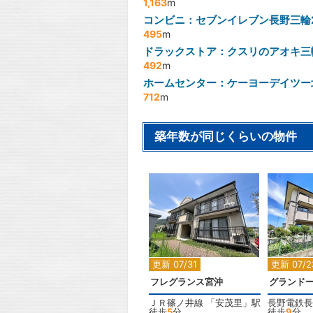
1,163
m
コンビニ：セブンイレブン長野三輪
495
m
ドラックストア：クスリのアオキ三
492
m
ホームセンター：ケーヨーデイツー
712
m
築年数が同じくらいの物件
2
更新 07/31
更新 07/2
フレグランス宮沖
グランド
ＪＲ篠ノ井線
「
安茂里
」駅
長野電鉄長
徒歩
5
分
徒歩
9
分