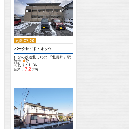
2
更新 07/29
パークサイド・オッツ
しなの鉄道北しなの
「
北長野
」駅
徒歩
14
分
間取り：1LDK
7.2
賃料：
万円
2