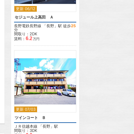
更新 06/12
セジュール上高田 Ａ
長野電鉄長野線
「
長野
」駅 徒歩
25
分
間取り：2DK
6.2
賃料：
万円
2
更新 07/03
ツインコート Ｂ
ＪＲ信越本線
「
長野
」駅
間取り：3DK