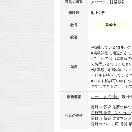
種別 / 構造
アパート / 軽量鉄骨
総階数
地上2階
特長
駐輪場
設備
※掲載している物件が
※掲載詳細に相違があ
※こちらのお部屋情報
てお問い合わせくださ
備考
※駐車場、駐輪場につ
わせをお待ちしていま
※ペット相談可の物件や
ので御注意下さい。お
ルーミング三輪
- 毎日
最新情報
長野市 賃貸
最新物件情
長野市 賃貸マンション
付近の物件
長野市 新築 賃貸マン
長野市 ペット可 賃貸