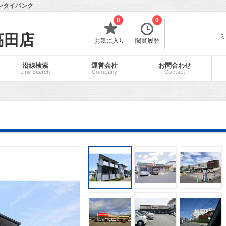
ンタイバンク
0
0
高田店
ミ
お気に入り
閲覧履歴
沿線検索
運営会社
お問合わせ
Line Search
Company
Contact