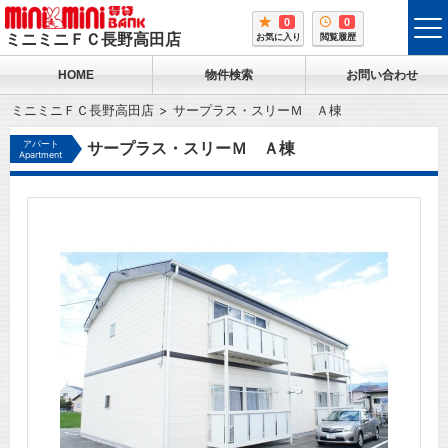
0
0
tog
ミニミニＦＣ長野高田店
お気に入り
閲覧履歴
me
HOME
物件検索
お問い合わせ
ミニミニＦＣ長野高田店
サープラス・スリーＭ Ａ棟
アパート
サープラス・スリーＭ Ａ棟
Apartment