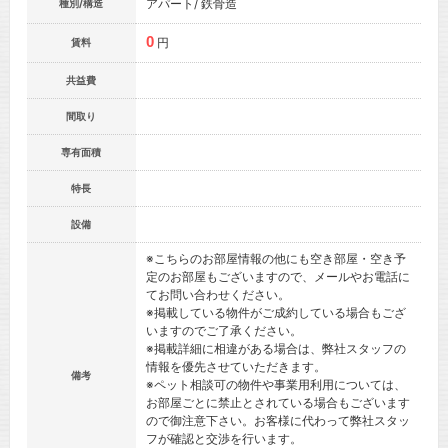
アパート/ 鉄骨造
種別/構造
0
円
賃料
共益費
間取り
専有面積
特長
設備
※こちらのお部屋情報の他にも空き部屋・空き予
定のお部屋もございますので、メールやお電話に
てお問い合わせください。
※掲載している物件がご成約している場合もござ
いますのでご了承ください。
※掲載詳細に相違がある場合は、弊社スタッフの
情報を優先させていただきます。
備考
※ペット相談可の物件や事業用利用については、
お部屋ごとに禁止とされている場合もございます
ので御注意下さい。お客様に代わって弊社スタッ
フが確認と交渉を行います。