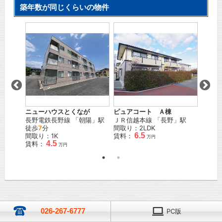
築年数が同じくらいの物件
ニューハウスとくなが
ピュアコート Ａ棟
センタ
」駅
長野電鉄長野線
「
朝陽
」駅
ＪＲ信越本線
「
長野
」駅
ＪＲ信
徒歩
7
分
間取り：2LDK
歩
3
分
6.5
間取り：1K
賃料：
間取り
万円
万円
4.5
賃料：
賃料：
万円
026-267-6777
PC版