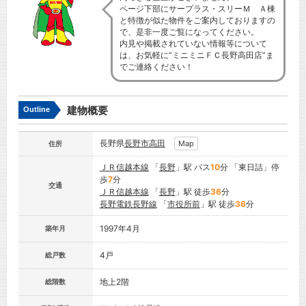
ページ下部にサープラス・スリーＭ Ａ棟
と特徴が似た物件をご案内しておりますの
で、是非一度ご覧になってください。
内見や掲載されていない情報等について
は、お気軽に”ミニミニＦＣ長野高田店”ま
でご連絡ください！
建物概要
Outline
長野県
長野市
高田
Map
住所
ＪＲ信越本線
「
長野
」駅 バス
10
分 「東日詰」停
歩
7
分
交通
ＪＲ信越本線
「
長野
」駅 徒歩
36
分
長野電鉄長野線
「
市役所前
」駅 徒歩
36
分
1997年4月
築年月
4戸
総戸数
地上2階
総階数