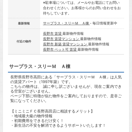
※駐車場については、メールやお電話にてお問い
合わせください。お客様からのお問い合わせをお
待ちしています。
サープラス・スリーＭ Ａ棟
- 毎日情報更新中
最新情報
長野市 賃貸
最新物件情報
長野市 賃貸マンション
最新物件情報
付近の物件
長野市 新築 賃貸マンション
最新物件情報
長野市 ペット可 賃貸
最新物件情報
サープラス・スリーＭ Ａ棟
長野県長野市高田にある「サープラス・スリーＭ Ａ棟」は人気
の賃貸アパート（1997年築）です。
こちらの物件は、 誠に申し訳ございませんが、現在ご案内でき
る空室がございません。
ページ下部に特徴が似た物件をご案内しておりますので、是非ご
覧になってください。
【ミニミニＦＣ長野高田店に相談するメリット】
・地域最大級の物件情報
・初期費用をできるだけ安く！
・新生活の不安を解消できるようサポートいたします！