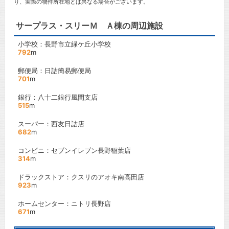
り、実際の物件所在地とは異なる場合がございます。
サープラス・スリーＭ Ａ棟の周辺施設
小学校：長野市立緑ケ丘小学校
792
m
郵便局：日詰簡易郵便局
701
m
銀行：八十二銀行風間支店
515
m
スーパー：西友日詰店
682
m
コンビニ：セブンイレブン長野稲葉店
314
m
ドラックストア：クスリのアオキ南高田店
923
m
ホームセンター：ニトリ長野店
671
m