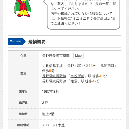
をご案内しておりますので、是非一度ご覧
になってください。
内見や掲載されていない情報等について
は、お気軽に”ミニミニＦＣ長野高田店”ま
でご連絡ください！
建物概要
Outline
長野県
長野市
風間
Map
住所
ＪＲ信越本線
「
長野
」駅 バス
14
分 「風間西口」
停歩
5
分
交通
長野電鉄長野線
「
市役所前
」駅 徒歩
40
分
長野電鉄長野線
「
権堂
」駅 徒歩
47
分
1987年3月
築年月
3戸
総戸数
地上2階
総階数
アパート/ 木造
種別/構造