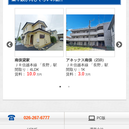
南俣貸家
アネックス南俣（210）
タウニ
タ
ＪＲ信越本線
「
長野
」駅
ＪＲ信越本線
「
長野
」駅
ＪＲ信
郷
」駅
間取り：4LDK
間取り：1K
間取り
10.0
3.0
賃料：
賃料：
賃料：
万円
万円
026-267-6777
PC版