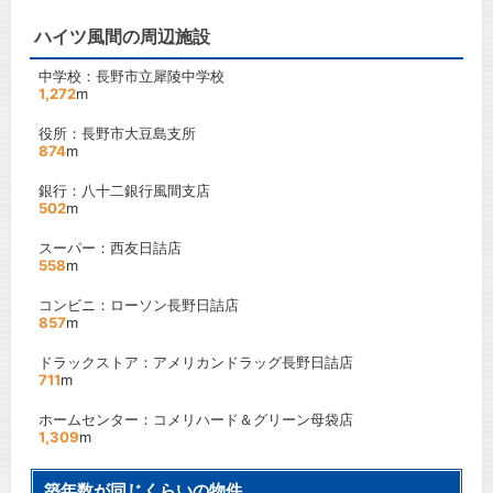
ハイツ風間の周辺施設
中学校：長野市立犀陵中学校
1,272
m
役所：長野市大豆島支所
874
m
銀行：八十二銀行風間支店
502
m
スーパー：西友日詰店
558
m
コンビニ：ローソン長野日詰店
857
m
ドラックストア：アメリカンドラッグ長野日詰店
711
m
ホームセンター：コメリハード＆グリーン母袋店
1,309
m
築年数が同じくらいの物件