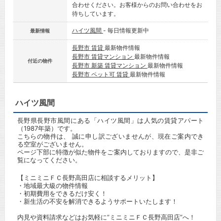
合わせください。お客様からのお問い合わせをお
待ちしています。
ハイツ風間
- 毎日情報更新中
最新情報
長野市 賃貸
最新物件情報
長野市 賃貸マンション
最新物件情報
付近の物件
長野市 新築 賃貸マンション
最新物件情報
長野市 ペット可 賃貸
最新物件情報
ハイツ風間
長野県長野市風間にある「ハイツ風間」は人気の賃貸アパート
（1987年築）です。
こちらの物件は、 誠に申し訳ございませんが、現在ご案内でき
る空室がございません。
ページ下部に特徴が似た物件をご案内しておりますので、是非ご
覧になってください。
【ミニミニＦＣ長野高田店に相談するメリット】
・地域最大級の物件情報
・初期費用をできるだけ安く！
・新生活の不安を解消できるようサポートいたします！
内見や資料請求などはお気軽に”ミニミニＦＣ長野高田店”へ！