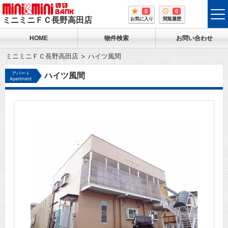
0
0
tog
ミニミニＦＣ長野高田店
お気に入り
閲覧履歴
me
HOME
物件検索
お問い合わせ
ミニミニＦＣ長野高田店
ハイツ風間
アパート
ハイツ風間
Apartment