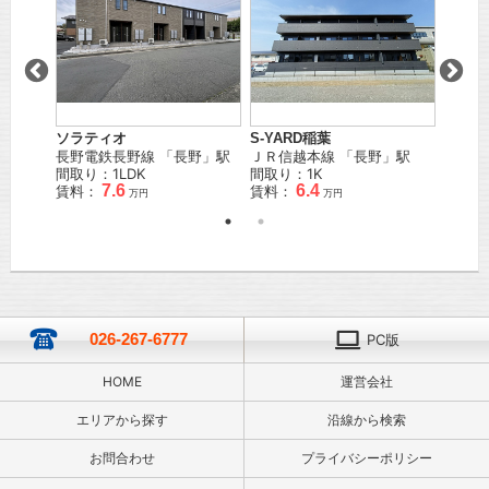
賃料：
万円
ソラティオ
S-YARD稲葉
長野電鉄長野線
「
長野
」駅
ＪＲ信越本線
「
長野
」駅
間取り：1LDK
間取り：1K
7.6
6.4
賃料：
賃料：
万円
万円
026-267-6777
PC版
HOME
運営会社
エリアから探す
沿線から検索
お問合わせ
プライバシーポリシー