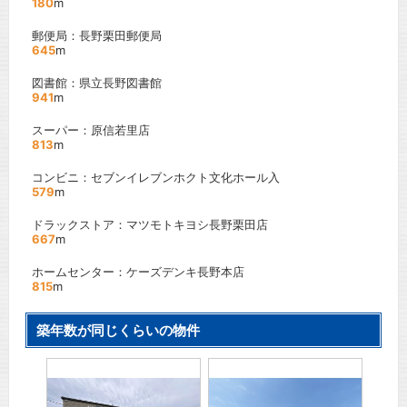
180
m
郵便局：長野栗田郵便局
645
m
図書館：県立長野図書館
941
m
スーパー：原信若里店
813
m
コンビニ：セブンイレブンホクト文化ホール入
579
m
ドラックストア：マツモトキヨシ長野栗田店
667
m
ホームセンター：ケーズデンキ長野本店
815
m
築年数が同じくらいの物件
アヴァ
「
北長
ＪＲ信
間取り