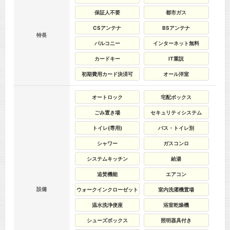
保証人不要
都市ガス
CSアンテナ
BSアンテナ
特長
バルコニー
インターネット無料
カードキー
IT重説
初期費用カード決済可
オール洋室
オートロック
宅配ボックス
ごみ置き場
セキュリティシステム
トイレ(専用)
バス・トイレ別
シャワー
ガスコンロ
システムキッチン
給湯
追焚機能
エアコン
設備
ウォークインクローゼット
室内洗濯機置場
温水洗浄便座
浴室乾燥機
シューズボックス
照明器具付き