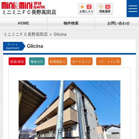
0
0
tog
ミニミニＦＣ長野高田店
お気に入り
閲覧履歴
me
HOME
物件検索
お問い合わせ
ミニミニＦＣ長野高田店
Glicina
アパート
Glicina
Apartment
新築/築浅
敷金ゼロ
駐車場あり
オートロック
バス・トイレ別