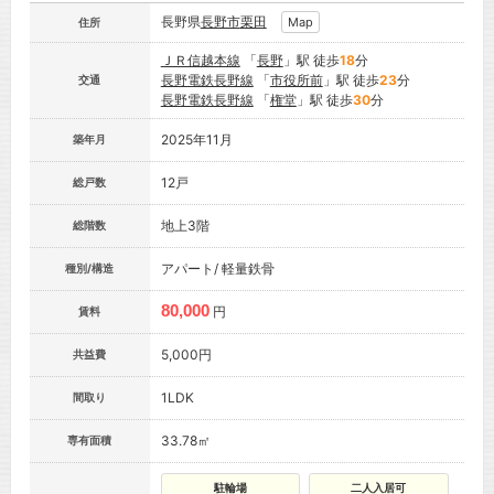
長野県
長野市
栗田
Map
住所
ＪＲ信越本線
「
長野
」駅 徒歩
18
分
長野電鉄長野線
「
市役所前
」駅 徒歩
23
分
交通
長野電鉄長野線
「
権堂
」駅 徒歩
30
分
2025年11月
築年月
12戸
総戸数
地上3階
総階数
アパート/ 軽量鉄骨
種別/構造
80,000
円
賃料
5,000円
共益費
1LDK
間取り
33.78㎡
専有面積
駐輪場
二人入居可