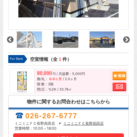
For Rent
空室情報（全
1
件）
80,000
/ 共益費：5,000円
追加
円
敷/礼：
0.0ヶ月
/
2.0ヶ月
階 数：3階
お問
間/広：1LDK / 33.78㎡
物件に関するお問合わせはこちらから
026-267-6777
ミニミニＦＣ長野高田店
ミニミニＦＣ長野高田店
営業時間：10:00～18:00