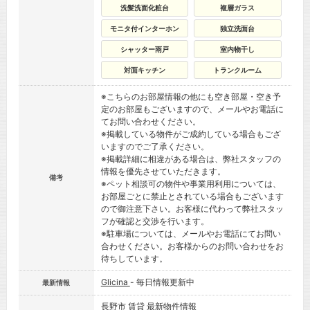
洗髪洗面化粧台
複層ガラス
モニタ付インターホン
独立洗面台
シャッター雨戸
室内物干し
対面キッチン
トランクルーム
※こちらのお部屋情報の他にも空き部屋・空き予
定のお部屋もございますので、メールやお電話に
てお問い合わせください。
※掲載している物件がご成約している場合もござ
いますのでご了承ください。
※掲載詳細に相違がある場合は、弊社スタッフの
情報を優先させていただきます。
備考
※ペット相談可の物件や事業用利用については、
お部屋ごとに禁止とされている場合もございます
ので御注意下さい。お客様に代わって弊社スタッ
フが確認と交渉を行います。
※駐車場については、メールやお電話にてお問い
合わせください。お客様からのお問い合わせをお
待ちしています。
Glicina
- 毎日情報更新中
最新情報
長野市 賃貸
最新物件情報