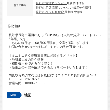
長野市 賃貸マンション
最新物件情報
付近の物件
長野市 新築 賃貸マンション
最新物件情報
長野市 ペット可 賃貸
最新物件情報
Glicina
長野県長野市栗田にある「Glicina」は人気の賃貸アパート（202
5年築）です。
こちらの物件は、 08月09日現在、空室が1室ございます。
お問い合わせいただければ、すぐに内見が可能です。
【ミニミニＦＣ長野高田店に相談するメリット】
・地域最大級の物件情報
・初期費用をできるだけ安く！
・新生活の不安を解消できるようサポートいたします！
内見や資料請求などはお気軽に”ミニミニＦＣ長野高田店”へ！
TEL：
026-267-6777
営業時間：10:00～18:00
Map
地図