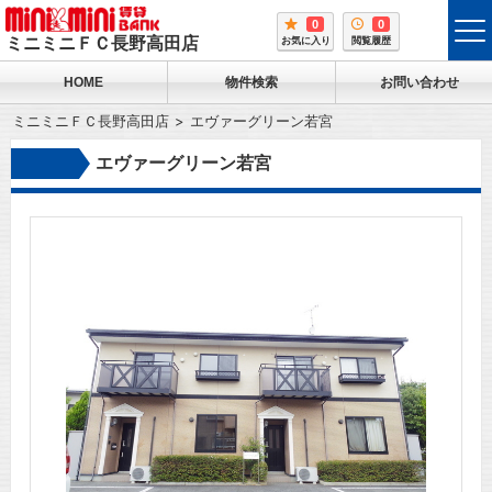
0
0
tog
ミニミニＦＣ長野高田店
お気に入り
閲覧履歴
me
HOME
物件検索
お問い合わせ
ミニミニＦＣ長野高田店
エヴァーグリーン若宮
エヴァーグリーン若宮