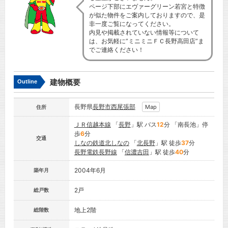
ページ下部にエヴァーグリーン若宮と特徴
が似た物件をご案内しておりますので、是
非一度ご覧になってください。
内見や掲載されていない情報等について
は、お気軽に”ミニミニＦＣ長野高田店”ま
でご連絡ください！
建物概要
Outline
長野県
長野市
西尾張部
Map
住所
ＪＲ信越本線
「
長野
」駅 バス
12
分 「南長池」停
歩
6
分
交通
しなの鉄道北しなの
「
北長野
」駅 徒歩
37
分
長野電鉄長野線
「
信濃吉田
」駅 徒歩
40
分
2004年6月
築年月
2戸
総戸数
地上2階
総階数