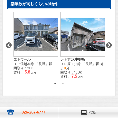
築年数が同じくらいの物件
町
エトワール
レトアJX中御所
アード
堂
」駅
ＪＲ信越本線
「
長野
」駅
ＪＲ篠ノ井線
「
長野
」駅 徒
ＪＲ信
間取り：2DK
歩
9
分
間取り
5.8
賃料：
間取り：1LDK
賃料：
万円
7.5
賃料：
万円
026-267-6777
PC版