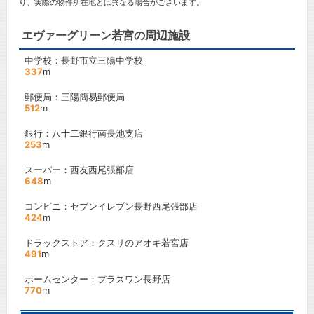
り、実際の物件所在地とは異なる場合がございます。
エヴァーグリーン若宮の周辺施設
中学校：長野市立三陽中学校
337
m
郵便局：三陽簡易郵便局
512
m
銀行：八十二銀行南長池支店
253
m
スーパー：西友西尾張部店
648
m
コンビニ：セブンイレブン長野西尾張部店
424
m
ドラックストア：クスリのアオキ若宮店
491
m
ホームセンター：プラスワン長野店
770
m