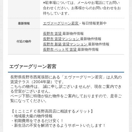
※駐車場については、メールやお電話にてお問い
合わせください。お客様からのお問い合わせをお
待ちしています。
エヴァーグリーン若宮
- 毎日情報更新中
最新情報
長野市 賃貸
最新物件情報
長野市 賃貸マンション
最新物件情報
付近の物件
長野市 新築 賃貸マンション
最新物件情報
長野市 ペット可 賃貸
最新物件情報
エヴァーグリーン若宮
長野県長野市西尾張部にある「エヴァーグリーン若宮」は人気の
賃貸テラス（2004年築）です。
こちらの物件は、 誠に申し訳ございませんが、現在ご案内でき
る空室がございません。
ページ下部に特徴が似た物件をご案内しておりますので、是非ご
覧になってください。
【ミニミニＦＣ長野高田店に相談するメリット】
・地域最大級の物件情報
・初期費用をできるだけ安く！
・新生活の不安を解消できるようサポートいたします！