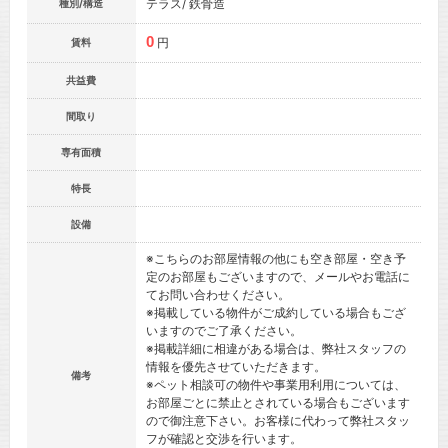
テラス/ 鉄骨造
種別/構造
0
円
賃料
共益費
間取り
専有面積
特長
設備
※こちらのお部屋情報の他にも空き部屋・空き予
定のお部屋もございますので、メールやお電話に
てお問い合わせください。
※掲載している物件がご成約している場合もござ
いますのでご了承ください。
※掲載詳細に相違がある場合は、弊社スタッフの
情報を優先させていただきます。
備考
※ペット相談可の物件や事業用利用については、
お部屋ごとに禁止とされている場合もございます
ので御注意下さい。お客様に代わって弊社スタッ
フが確認と交渉を行います。