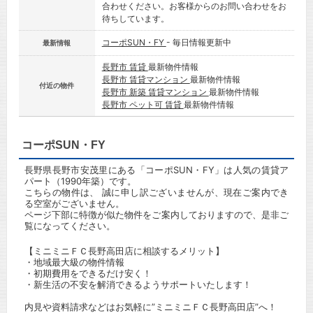
合わせください。お客様からのお問い合わせをお
待ちしています。
コーポSUN・FY
- 毎日情報更新中
最新情報
長野市 賃貸
最新物件情報
長野市 賃貸マンション
最新物件情報
付近の物件
長野市 新築 賃貸マンション
最新物件情報
長野市 ペット可 賃貸
最新物件情報
コーポSUN・FY
長野県長野市安茂里にある「コーポSUN・FY」は人気の賃貸ア
パート（1990年築）です。
こちらの物件は、 誠に申し訳ございませんが、現在ご案内でき
る空室がございません。
ページ下部に特徴が似た物件をご案内しておりますので、是非ご
覧になってください。
【ミニミニＦＣ長野高田店に相談するメリット】
・地域最大級の物件情報
・初期費用をできるだけ安く！
・新生活の不安を解消できるようサポートいたします！
内見や資料請求などはお気軽に”ミニミニＦＣ長野高田店”へ！