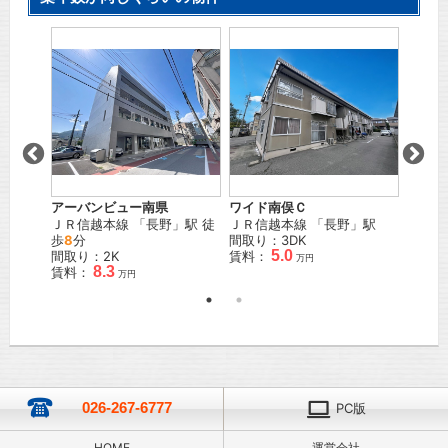
リィー
アーバンビュー南県
ワイド南俣Ｃ
コート
」駅
ＪＲ信越本線
「
長野
」駅 徒
ＪＲ信越本線
「
長野
」駅
しなの
歩
8
分
間取り：3DK
野
」駅
5.0
間取り：2K
賃料：
間取り
万円
万円
8.3
賃料：
賃料：
万円
026-267-6777
PC版
HOME
運営会社