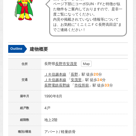
ページ下部にコーポSUN・FYと特徴が似
た物件をご案内しておりますので、是非一
度ご覧になってください。
内見や掲載されていない情報等について
は、お気軽に”ミニミニＦＣ長野高田店”ま
でご連絡ください！
建物概要
Outline
長野県
長野市
安茂里
Map
住所
ＪＲ信越本線
「
長野
」駅 徒歩
20
分
ＪＲ信越本線
「
安茂里
」駅 徒歩
24
分
交通
長野電鉄長野線
「
市役所前
」駅 徒歩
33
分
1990年8月
築年月
4戸
総戸数
地上2階
総階数
アパート/ 軽量鉄骨
種別/構造