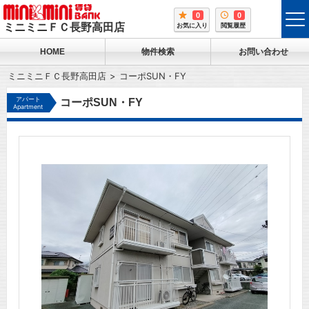
0
0
tog
ミニミニＦＣ長野高田店
お気に入り
閲覧履歴
me
HOME
物件検索
お問い合わせ
ミニミニＦＣ長野高田店
コーポSUN・FY
アパート
コーポSUN・FY
Apartment