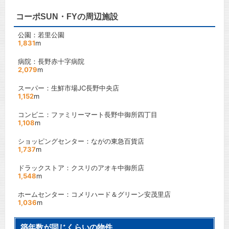
コーポSUN・FYの周辺施設
公園：若里公園
1,831
m
病院：長野赤十字病院
2,079
m
スーパー：生鮮市場JC長野中央店
1,152
m
コンビニ：ファミリーマート長野中御所四丁目
1,108
m
ショッピングセンター：ながの東急百貨店
1,737
m
ドラックストア：クスリのアオキ中御所店
1,548
m
ホームセンター：コメリハード＆グリーン安茂里店
1,036
m
築年数が同じくらいの物件