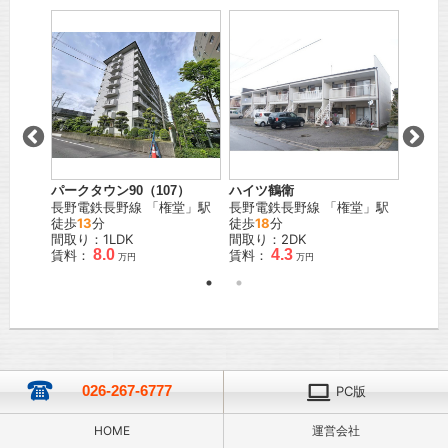
パークタウン90（107）
つるが
ハイツ鶴衛
」駅 徒
長野電鉄長野線
「
権堂
」駅
長野電
長野電鉄長野線
「
権堂
」駅
徒歩
13
分
徒歩
7
徒歩
18
分
間取り：1LDK
間取り
間取り：2DK
8.0
4.3
賃料：
賃料：
賃料：
万円
万円
026-267-6777
PC版
HOME
運営会社