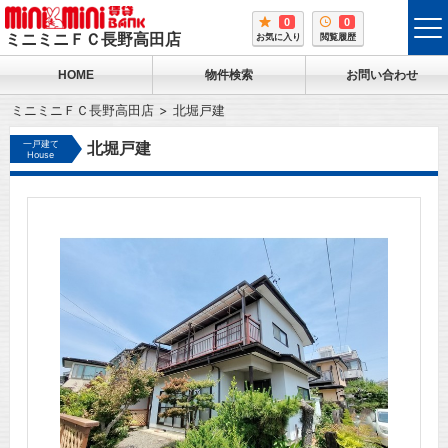
0
0
tog
ミニミニＦＣ長野高田店
お気に入り
閲覧履歴
me
HOME
物件検索
お問い合わせ
ミニミニＦＣ長野高田店
北堀戸建
一戸建て
北堀戸建
House