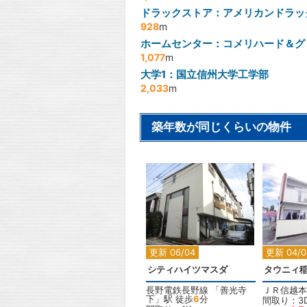
ドラックストア：アメリカンドラッ
928
m
ホームセンター：コメリハード＆グ
1,077
m
大学1：国立信州大学工学部
2,033
m
築年数が同じくらいの物件
2
更新 06/04
更新 04/0
シティハイツマスダ
タウニィ
長野電鉄長野線
「
善光寺
ＪＲ信越本
下
」駅 徒歩
6
分
間取り：3