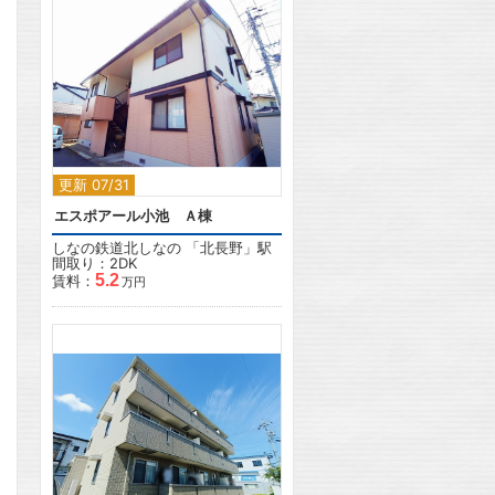
2
更新 07/31
エスポアール小池 Ａ棟
しなの鉄道北しなの
「
北長野
」駅
間取り：2DK
5.2
賃料：
万円
2