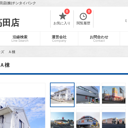
店(株)チンタイバンク
0
0
高田店
ミ
お気に入り
閲覧履歴
沿線検索
運営会社
お問合わせ
Line Search
Company
Contact
ーズ Ａ棟
Ａ棟