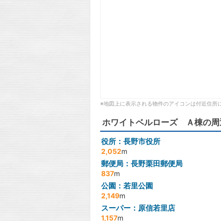
※地図上に表示される物件のアイコンは付近住所
ホワイトベルローズ Ａ棟の周
役所：長野市役所
2,052
m
郵便局：長野栗田郵便局
837
m
公園：若里公園
2,149
m
スーパー：原信若里店
1,157
m