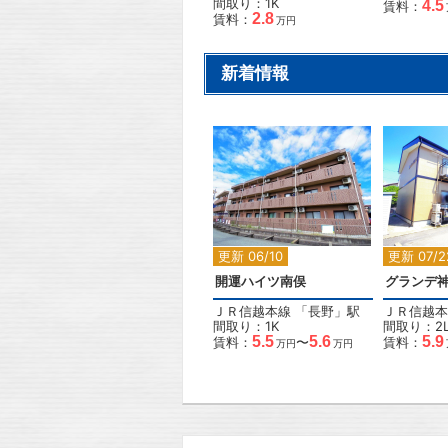
間取り：1K
4.5
賃料：
2.8
賃料：
万円
新着情報
2
更新 06/10
更新 07/2
開運ハイツ南俣
グランデ
ＪＲ信越本線
「
長野
」駅
ＪＲ信越本
間取り：1K
間取り：2L
5.5
5.6
5.9
賃料：
〜
賃料：
万円
万円