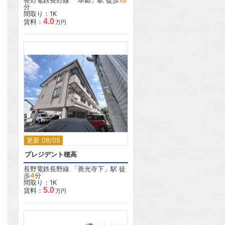
長野電鉄長野線
「
本郷
」駅 徒歩
15
分
間取り：1K
4.0
賃料：
万円
2
更新 08/05
プレジデント穂高
長野電鉄長野線
「
善光寺下
」駅 徒
歩
4
分
間取り：1K
5.0
賃料：
万円