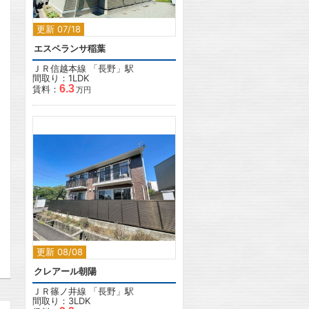
更新 07/18
エスペランサ稲葉
ＪＲ信越本線
「
長野
」駅
間取り：1LDK
6.3
賃料：
万円
2
更新 08/08
クレアール朝陽
ＪＲ篠ノ井線
「
長野
」駅
間取り：3LDK