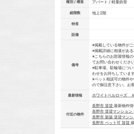
種別 / 構造
アパート / 軽量鉄骨
総階数
地上2階
特長
設備
※掲載している物件が
※掲載詳細に相違があ
※こちらのお部屋情報
てお問い合わせくださ
備考
※駐車場、駐輪場につ
わせをお待ちしていま
※ペット相談可の物件や
ので御注意下さい。お
ホワイトベルローズ 
最新情報
長野市 賃貸
最新物件情
長野市 賃貸マンション
付近の物件
長野市 新築 賃貸マン
長野市 ペット可 賃貸