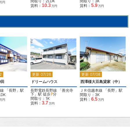
間取り：2LDK
間取り：3K
万円
10.3
5.9
賃料：
賃料：
万円
万円
2
2
2
2
更新 07/26
更新 07/08
神田
ドリームハウス
西澤様大豆島貸家（中）
線
「
長野
」駅
長野電鉄長野線
「
善光寺
ＪＲ信越本線
「
長野
」駅
下
」駅 徒歩
7
分
DK
間取り：3K
間取り：1K
6.5
賃料：
万円
万円
3.7
賃料：
万円