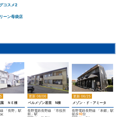
グコスメ2
リーン母袋店
2
2
2
5
更新 08/06
更新 06/25
稲葉 ＮＥ棟
ベルメゾン若里 N棟
メゾン・ド・アミータ
線
「
長野
」駅
長野電鉄長野線
「
市役所
長野電鉄長野線
「
本郷
」駅
前
」駅
徒歩
10
分
DK