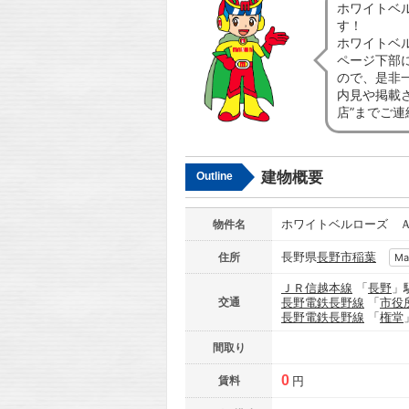
ホワイトベ
す！
ホワイトベ
ページ下部
ので、是非
内見や掲載
店”までご
建物概要
Outline
ホワイトベルローズ 
物件名
長野県
長野市
稲葉
住所
Ma
ＪＲ信越本線
「
長野
」
交通
長野電鉄長野線
「
市役
長野電鉄長野線
「
権堂
間取り
0
賃料
円