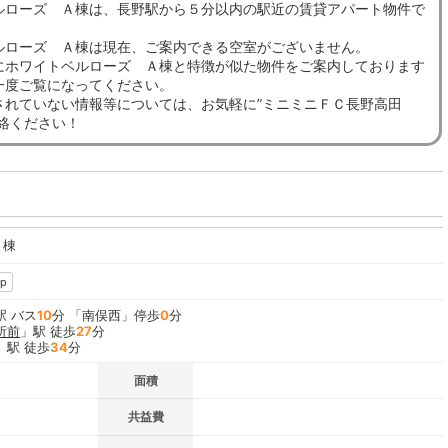
ルローズ Ａ棟は、長野駅から５分以内の駅近の賃貸アパート物件で
ルローズ Ａ棟は現在、ご案内できる空室がございません。
にホワイトベルローズ Ａ棟と特徴が似た物件をご案内しております
一度ご覧になってください。
されていない情報等については、お気軽に”ミニミニＦＣ長野高田
連絡ください！
Ａ棟
p
駅 バス
10
分 「南俣西」停歩
0
分
所前
」駅 徒歩
27
分
」駅 徒歩
34
分
面積
共益費