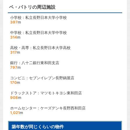
ペ・パトリの周辺施設
小学校：私立長野日本大学小学校
397
m
中学校：私立長野日本大学中学校
314
m
高校・高専：私立長野日本大学高校
317
m
銀行：八十二銀行東和田支店
797
m
コンビニ：セブンイレブン長野鍋屋店
170
m
ドラックストア：マツモトキヨシ東和田店
908
m
ホームセンター：ケーズデンキ長野西和田店
1,021
m
築年数が同じくらいの物件