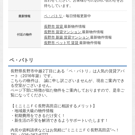
合わせください。お客様からのお問い合わせをお
待ちしています。
ペ・パトリ
- 毎日情報更新中
最新情報
長野市 賃貸
最新物件情報
長野市 賃貸マンション
最新物件情報
付近の物件
長野市 新築 賃貸マンション
最新物件情報
長野市 ペット可 賃貸
最新物件情報
ペ・パトリ
長野県長野市中越2丁目にある「ペ・パトリ」は人気の賃貸アパ
ート（2016年築）です。
こちらの物件は、 誠に申し訳ございませんが、現在ご案内でき
る空室がございません。
ページ下部に特徴が似た物件をご案内しておりますので、是非ご
覧になってください。
【ミニミニＦＣ長野高田店に相談するメリット】
・地域最大級の物件情報
・初期費用をできるだけ安く！
・新生活の不安を解消できるようサポートいたします！
内見や資料請求などはお気軽に”ミニミニＦＣ長野高田店”へ！
TEL：
026-267-6777