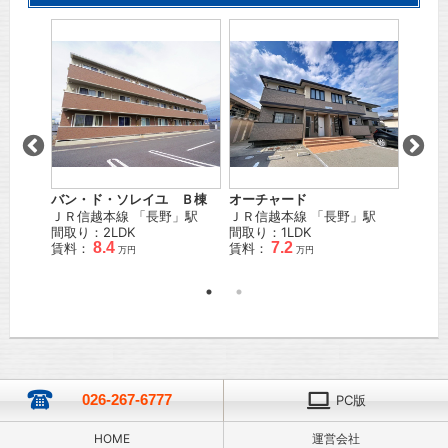
ツ
バン・ド・ソレイユ Ｂ棟
オーチャード
エーテ
「
北長
ＪＲ信越本線
「
長野
」駅
ＪＲ信越本線
「
長野
」駅
ＪＲ信
間取り：2LDK
間取り：1LDK
間取り
8.4
7.2
賃料：
賃料：
賃料：
万円
万円
026-267-6777
PC版
HOME
運営会社