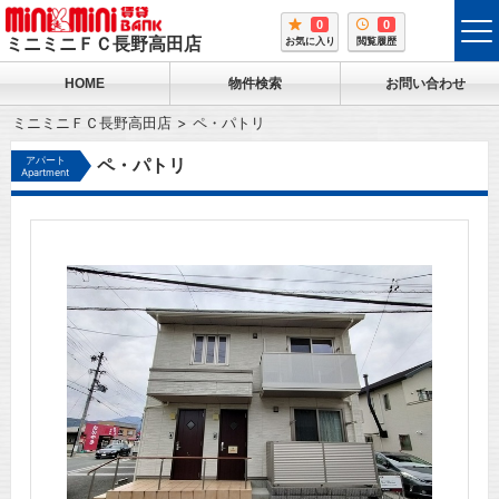
0
0
tog
ミニミニＦＣ長野高田店
お気に入り
閲覧履歴
me
HOME
物件検索
お問い合わせ
ミニミニＦＣ長野高田店
ペ・パトリ
アパート
ペ・パトリ
Apartment