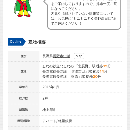
をご案内しておりますので、是非一度ご覧
になってください。
内見や掲載されていない情報等について
は、お気軽に”ミニミニＦＣ長野高田店”ま
でご連絡ください！
建物概要
Outline
長野県
長野市
中越
Map
住所
しなの鉄道北しなの
「
北長野
」駅 徒歩
12
分
長野電鉄長野線
「
信濃吉田
」駅 徒歩
14
分
交通
長野電鉄長野線
「
桐原
」駅 徒歩
20
分
2016年1月
築年月
2戸
総戸数
地上2階
総階数
アパート/ 軽量鉄骨
種別/構造