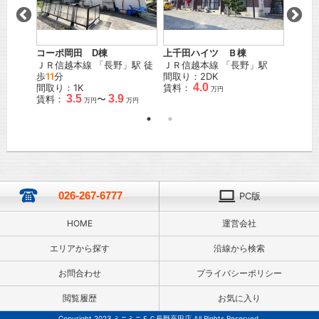
コーポ岡田 D棟
上千田ハイツ Ｂ棟
ワイド
」駅
ＪＲ信越本線
「
長野
」駅 徒
ＪＲ信越本線
「
長野
」駅
ＪＲ信
歩
11
分
間取り：2DK
間取り
4.0
間取り：1K
賃料：
賃料：
万円
3.5
3.9
賃料：
〜
万円
万円
026-267-6777
PC版
HOME
運営会社
エリアから探す
沿線から検索
お問合わせ
プライバシーポリシー
閲覧履歴
お気に入り
Copyright 2023 ミニミニＦＣ長野高田店 All Rights Reserved.