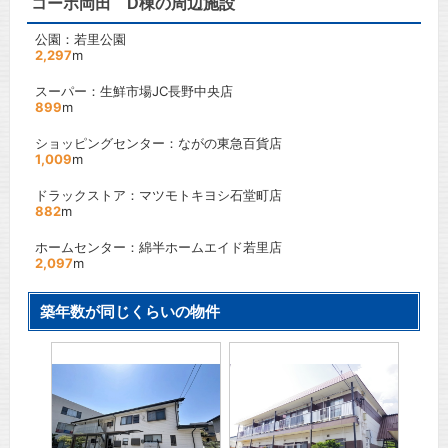
コーポ岡田 D棟の周辺施設
公園：若里公園
2,297
m
スーパー：生鮮市場JC長野中央店
899
m
ショッピングセンター：ながの東急百貨店
1,009
m
ドラックストア：マツモトキヨシ石堂町店
882
m
ホームセンター：綿半ホームエイド若里店
2,097
m
築年数が同じくらいの物件