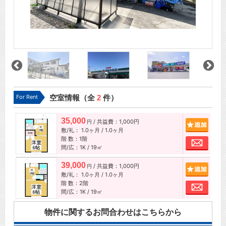
For Rent
空室情報（全
2
件）
35,000
/ 共益費：1,000円
追加
円
敷/礼：
1.0ヶ月
/
1.0ヶ月
階 数：1階
お問
間/広：1K / 19㎡
39,000
/ 共益費：1,000円
追加
円
敷/礼：
1.0ヶ月
/
1.0ヶ月
階 数：2階
お問
間/広：1K / 19㎡
物件に関するお問合わせはこちらから