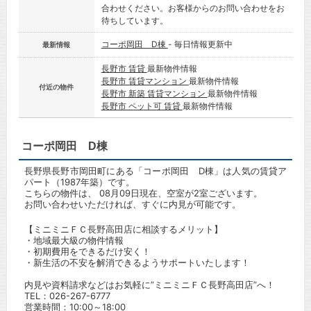
合わせください。お客様からのお問い合わせをお
待ちしています。
コーポ岡田 D棟
- 毎日情報更新中
最新情報
長野市 賃貸
最新物件情報
長野市 賃貸マンション
最新物件情報
付近の物件
長野市 新築 賃貸マンション
最新物件情報
長野市 ペット可 賃貸
最新物件情報
コーポ岡田 D棟
長野県長野市岡田町にある「コーポ岡田 D棟」は人気の賃貸ア
パート（1987年築）です。
こちらの物件は、 08月09日現在、空室が2室ございます。
お問い合わせいただければ、すぐに内見が可能です。
【ミニミニＦＣ長野高田店に相談するメリット】
・地域最大級の物件情報
・初期費用をできるだけ安く！
・新生活の不安を解消できるようサポートいたします！
内見や資料請求などはお気軽に”ミニミニＦＣ長野高田店”へ！
TEL：
026-267-6777
営業時間：10:00～18:00