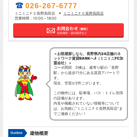
026-267-6777
ミニミニＦＣ長野高田店
ミニミニＦＣ長野高田店
営業時間：10:00～18:00
＜お部屋探しなら、長野県内24店舗のネ
ットワーク賃貸BANKへ♪（ミニミニFC加
盟会社）＞
コーポ岡田 D棟は、最寄り駅の「長野
駅」から徒歩11分にある賃貸アパートで
す。
現在、空室が2件ございます。
この物件には、駐車場、バス・トイレ別等
の設備があります。
内見や掲載されていない情報等について
は、お気軽に”ミニミニＦＣ長野高田店”ま
でご連絡ください！
建物概要
Outline