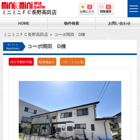
0
0
tog
ミニミニＦＣ長野高田店
お気に入り
閲覧履歴
me
HOME
物件検索
お問い合わせ
ミニミニＦＣ長野高田店
コーポ岡田 D棟
アパート
コーポ岡田 D棟
Apartment
仲介手数料半額
駐車場あり
バス・トイレ別