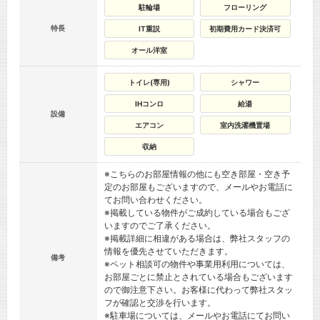
駐輪場
フローリング
特長
IT重説
初期費用カード決済可
オール洋室
トイレ(専用)
シャワー
IHコンロ
給湯
設備
エアコン
室内洗濯機置場
収納
※こちらのお部屋情報の他にも空き部屋・空き予
定のお部屋もございますので、メールやお電話に
てお問い合わせください。
※掲載している物件がご成約している場合もござ
いますのでご了承ください。
※掲載詳細に相違がある場合は、弊社スタッフの
情報を優先させていただきます。
備考
※ペット相談可の物件や事業用利用については、
お部屋ごとに禁止とされている場合もございます
ので御注意下さい。お客様に代わって弊社スタッ
フが確認と交渉を行います。
※駐車場については、メールやお電話にてお問い