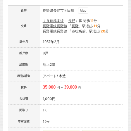
長野県
長野市
岡田町
Map
住所
ＪＲ信越本線
「
長野
」駅 徒歩
11
分
長野電鉄長野線
「
長野
」駅 徒歩
11
分
交通
長野電鉄長野線
「
市役所前
」駅 徒歩
20
分
1987年2月
築年月
8戸
総戸数
地上2階
総階数
アパート/ 木造
種別/構造
35,000
39,000
円 ~
円
賃料
1,000円
共益費
1K
間取り
19㎡
専有面積