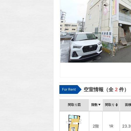
空室情報（全
2
件）
For Rent
間取り図
階数
間取り
面
2階
1R
23.