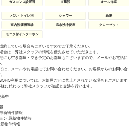
ガスコンロ設置可
IT重説
オール洋室
バス・トイレ別
シャワー
給湯
室内洗濯機置場
温水洗浄便座
クローゼット
モニタ付インターホン
ご成約している場合もございますのでご了承ください。
る場合は、弊社スタッフの情報を優先させていただきます。
の他にも空き部屋・空き予定のお部屋もございますので、メールやお電話に
い。
いては、メールやお電話にてお問い合わせください。お客様からのお問い合
す。
SOHO利用については、お部屋ごとに禁止とされている場合もございます
客様に代わって弊社スタッフが確認と交渉を行います。
更新中
報
最新物件情報
ション
最新物件情報
最新物件情報