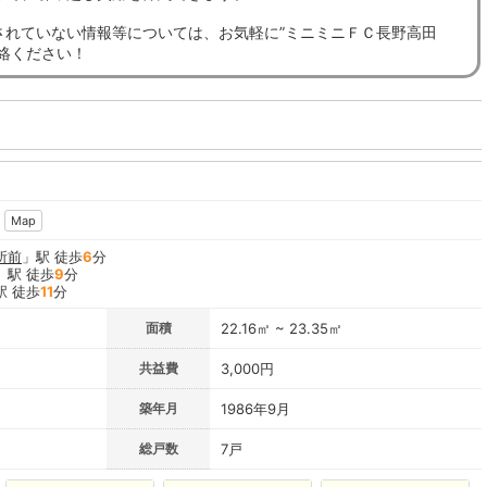
されていない情報等については、お気軽に”ミニミニＦＣ長野高田
連絡ください！
Map
所前
」駅 徒歩
6
分
」駅 徒歩
9
分
駅 徒歩
11
分
面積
22.16㎡ ~ 23.35㎡
共益費
3,000円
築年月
1986年9月
総戸数
7戸