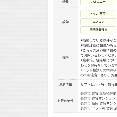
特長
バルコニー
トイレ(専用)
設備
エアコン
照明器具付き
※掲載している物件が
※掲載詳細に相違があ
※こちらのお部屋情報
てお問い合わせくださ
備考
※駐車場、駐輪場につ
わせをお待ちしていま
※ペット相談可の物件や
ので御注意下さい。お
セブンビル
- 毎日情報
最新情報
長野市 賃貸
最新物件情
長野市 賃貸マンション
付近の物件
長野市 新築 賃貸マン
長野市 ペット可 賃貸