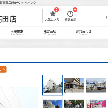
高田店(株)チンタイバンク
0
0
高田店
ミ
お気に入り
閲覧履歴
沿線検索
運営会社
お問合わせ
Line Search
Company
Contact
レ別