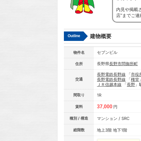
内見や掲載
店”までご
建物概要
Outline
セブンビル
物件名
長野県
長野市
問御所町
住所
長野電鉄長野線
「
市役
交通
長野電鉄長野線
「
権堂
ＪＲ信越本線
「
長野
」
間取り
1R
37,000
賃料
円
種別 / 構造
マンション / SRC
総階数
地上3階 地下1階