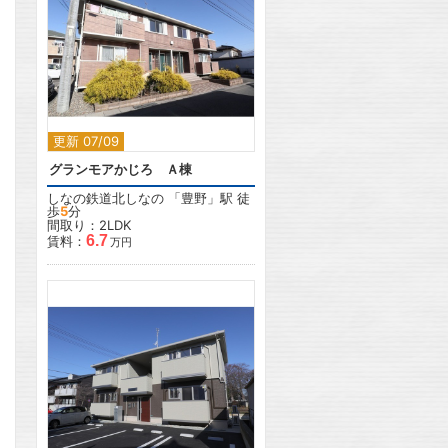
2
更新 07/09
グランモアかじろ Ａ棟
しなの鉄道北しなの
「
豊野
」駅 徒
歩
5
分
間取り：2LDK
6.7
賃料：
万円
2