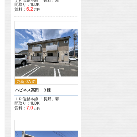
ＪＲ信越本線
「
長野
」駅
間取り：1LDK
6.2
賃料：
万円
2
更新 07/31
ハピネス高田 Ｂ棟
ＪＲ信越本線
「
長野
」駅
間取り：1LDK
7.0
賃料：
万円