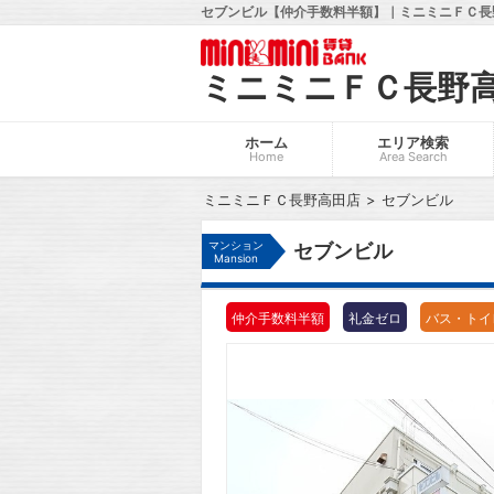
セブンビル【仲介手数料半額】｜ミニミニＦＣ長野
ミニミニＦＣ長野
ホーム
エリア検索
Home
Area Search
ミニミニＦＣ長野高田店
セブンビル
マンション
セブンビル
Mansion
仲介手数料半額
礼金ゼロ
バス・トイ