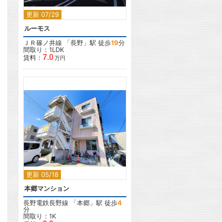
更新 07/29
ルーモス
ＪＲ篠ノ井線
「
長野
」駅 徒歩
19
分
間取り：1LDK
7.0
賃料：
万円
2
更新 05/18
本郷マンション
長野電鉄長野線
「
本郷
」駅 徒歩
4
分
間取り：1K