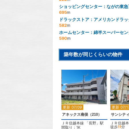
ショッピングセンター：ながの東急
695
m
ドラックストア：アメリカンドラッ
582
m
ホームセンター：綿半スーパーセン
590
m
築年数が同じくらいの物件
2
更新 07/09
更新 07/1
アネックス南俣（210）
サンシテ
ＪＲ信越本線
「
長野
」駅
ＪＲ信越本
徒歩
11
分
間取り：1K