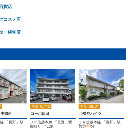
百貨店
グコスメ店
ター権堂店
2
2
2
2
7
更新 06/15
更新 08/01
ィ中御所
コーポ伝田
小柴見ハイツ
線
「
長野
」駅
ＪＲ信越本線
「
長野
」駅
ＪＲ信越本線
「
長野
」駅
徒歩
20
分
間取り：1LDK