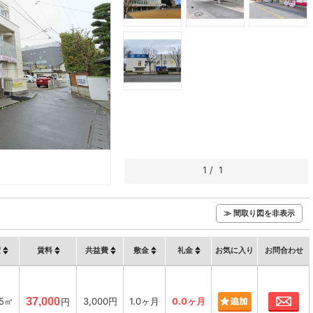
1
/
1
≫ 間取り図を非表示
積
賃料
共益費
敷金
礼金
お気に入り
お問合わせ
お
35㎡
37,000
3,000円
1.0ヶ月
0.0ヶ月
円