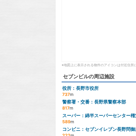
※地図上に表示される物件のアイコンは付近住所
セブンビルの周辺施設
役所：長野市役所
737
m
警察署・交番：長野県警察本部
817
m
スーパー：綿半スーパーセンター権
589
m
コンビニ：セブンイレブン長野問御
222
m