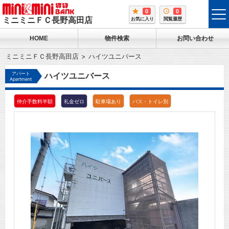
0
0
tog
ミニミニＦＣ長野高田店
お気に入り
閲覧履歴
me
HOME
物件検索
お問い合わせ
ミニミニＦＣ長野高田店
ハイツユニバース
アパート
ハイツユニバース
Apartment
仲介手数料半額
礼金ゼロ
駐車場あり
バス・トイレ別