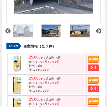
For Rent
空室情報（全
3
件）
25,000
/ 共益費：0円
追加
円
敷/礼：
1.0ヶ月
/
0.0ヶ月
階 数：2階
お問
間/広：1K / 26㎡
25,000
/ 共益費：0円
追加
円
敷/礼：
1.0ヶ月
/
0.0ヶ月
階 数：2階
お問
間/広：1K / 26㎡
25,000
/ 共益費：0円
追加
円
敷/礼：
1.0ヶ月
/
0.0ヶ月