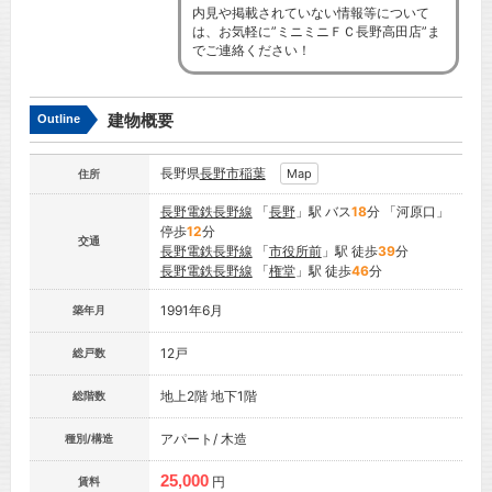
内見や掲載されていない情報等について
は、お気軽に”ミニミニＦＣ長野高田店”ま
でご連絡ください！
建物概要
Outline
長野県
長野市
稲葉
Map
住所
長野電鉄長野線
「
長野
」駅 バス
18
分 「河原口」
停歩
12
分
交通
長野電鉄長野線
「
市役所前
」駅 徒歩
39
分
長野電鉄長野線
「
権堂
」駅 徒歩
46
分
1991年6月
築年月
12戸
総戸数
地上2階 地下1階
総階数
アパート/ 木造
種別/構造
25,000
円
賃料