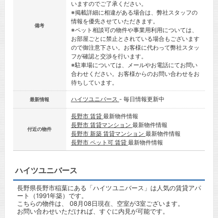
いますのでご了承ください。
※掲載詳細に相違がある場合は、弊社スタッフの
情報を優先させていただきます。
備考
※ペット相談可の物件や事業用利用については、
お部屋ごとに禁止とされている場合もございます
ので御注意下さい。お客様に代わって弊社スタッ
フが確認と交渉を行います。
※駐車場については、メールやお電話にてお問い
合わせください。お客様からのお問い合わせをお
待ちしています。
ハイツユニバース
- 毎日情報更新中
最新情報
長野市 賃貸
最新物件情報
長野市 賃貸マンション
最新物件情報
付近の物件
長野市 新築 賃貸マンション
最新物件情報
長野市 ペット可 賃貸
最新物件情報
ハイツユニバース
長野県長野市稲葉にある「ハイツユニバース」は人気の賃貸アパ
ート（1991年築）です。
こちらの物件は、 08月08日現在、空室が3室ございます。
お問い合わせいただければ、すぐに内見が可能です。