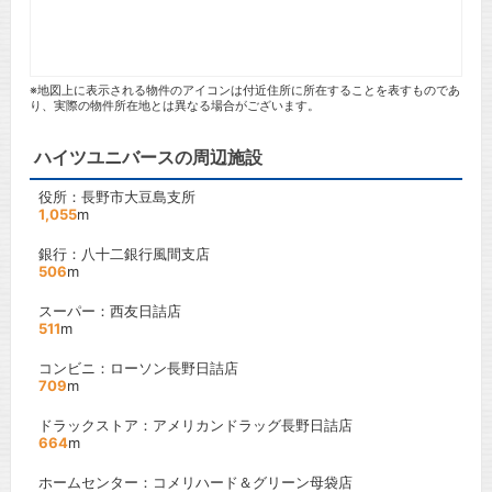
※地図上に表示される物件のアイコンは付近住所に所在することを表すものであ
り、実際の物件所在地とは異なる場合がございます。
ハイツユニバースの周辺施設
役所：長野市大豆島支所
1,055
m
銀行：八十二銀行風間支店
506
m
スーパー：西友日詰店
511
m
コンビニ：ローソン長野日詰店
709
m
ドラックストア：アメリカンドラッグ長野日詰店
664
m
ホームセンター：コメリハード＆グリーン母袋店