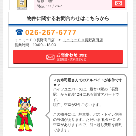
階 数：1階
お問
間/広：1K / 26㎡
物件に関するお問合わせはこちらから
026-267-6777
ミニミニＦＣ長野高田店
ミニミニＦＣ長野高田店
営業時間：10:00～18:00
＜お寿司屋さんでのアルバイトが条件です
★＞
ハイツユニバースは、最寄り駅の「長野
駅」から徒歩12分にある賃貸アパートで
す。
現在、空室が3件ございます。
この物件には、駐車場、バス・トイレ別等
の設備があります。ただいま 礼金ゼロ の
空室がありますので、引っ越し費用を節約
できます。