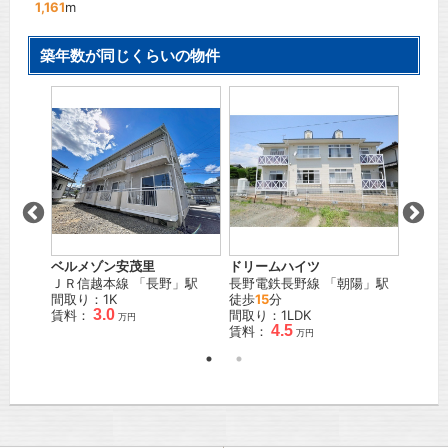
1,161
m
築年数が同じくらいの物件
ベルメ
」駅
ＪＲ信
間取り
賃料：
ベルメゾン安茂里
ドリームハイツ
ＪＲ信越本線
「
長野
」駅
長野電鉄長野線
「
朝陽
」駅
間取り：1K
徒歩
15
分
3.0
賃料：
間取り：1LDK
万円
4.5
賃料：
万円