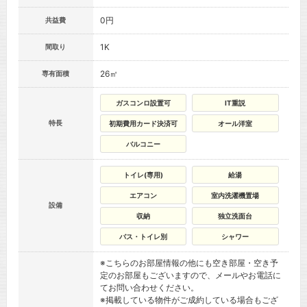
0円
共益費
1K
間取り
26㎡
専有面積
ガスコンロ設置可
IT重説
特長
初期費用カード決済可
オール洋室
バルコニー
トイレ(専用)
給湯
エアコン
室内洗濯機置場
設備
収納
独立洗面台
バス・トイレ別
シャワー
※こちらのお部屋情報の他にも空き部屋・空き予
定のお部屋もございますので、メールやお電話に
てお問い合わせください。
※掲載している物件がご成約している場合もござ