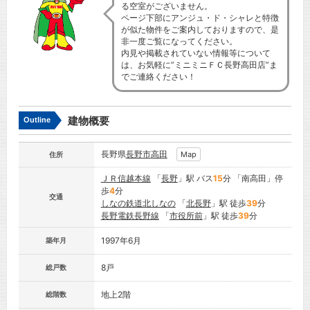
る空室がございません。
ページ下部にアンジュ・ド・シャレと特徴
が似た物件をご案内しておりますので、是
非一度ご覧になってください。
内見や掲載されていない情報等について
は、お気軽に”ミニミニＦＣ長野高田店”ま
でご連絡ください！
建物概要
Outline
長野県
長野市
高田
Map
住所
ＪＲ信越本線
「
長野
」駅 バス
15
分 「南高田」停
歩
4
分
交通
しなの鉄道北しなの
「
北長野
」駅 徒歩
39
分
長野電鉄長野線
「
市役所前
」駅 徒歩
39
分
1997年6月
築年月
8戸
総戸数
地上2階
総階数