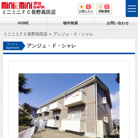
0
0
tog
ミニミニＦＣ長野高田店
お気に入り
閲覧履歴
me
HOME
物件検索
お問い合わせ
ミニミニＦＣ長野高田店
アンジュ・ド・シャレ
アパート
アンジュ・ド・シャレ
Apartment