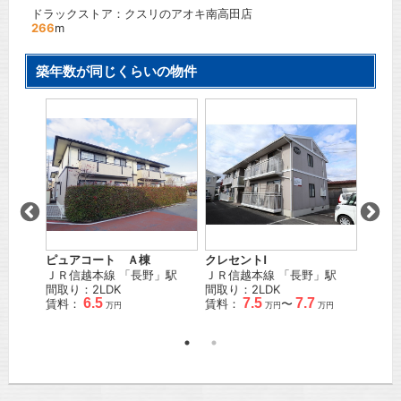
ドラックストア：クスリのアオキ南高田店
266
m
築年数が同じくらいの物件
 Ｂ棟
ピュアコート Ａ棟
クレセントⅠ
ゆたか
「
北長
ＪＲ信越本線
「
長野
」駅
ＪＲ信越本線
「
長野
」駅
ＪＲ信
間取り：2LDK
間取り：2LDK
歩
4
分
6.5
7.5
7.7
賃料：
賃料：
〜
間取り
万円
万円
万円
賃料：