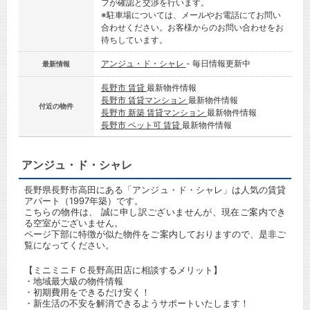
フが確認と交渉を行います。
※駐車場については、メールやお電話にてお問い
合わせください。お客様からのお問い合わせをお
待ちしています。
アンジュ・ド・シャレ
- 毎日情報更新中
最新情報
長野市 賃貸
最新物件情報
長野市 賃貸マンション
最新物件情報
付近の物件
長野市 新築 賃貸マンション
最新物件情報
長野市 ペット可 賃貸
最新物件情報
アンジュ・ド・シャレ
長野県長野市高田にある「アンジュ・ド・シャレ」は人気の賃貸
アパート（1997年築）です。
こちらの物件は、 誠に申し訳ございませんが、現在ご案内でき
る空室がございません。
ページ下部に特徴が似た物件をご案内しておりますので、是非ご
覧になってください。
【ミニミニＦＣ長野高田店に相談するメリット】
・地域最大級の物件情報
・初期費用をできるだけ安く！
・新生活の不安を解消できるようサポートいたします！