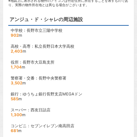
※地図上に表示される物件のアイコンは付近住所に所在することを表すものであ
り、実際の物件所在地とは異なる場合がございます。
アンジュ・ド・シャレの周辺施設
中学校：長野市立三陽中学校
902
m
高校・高専：私立長野日本大学高校
2,403
m
役所：長野市大豆島支所
1,704
m
警察署・交番：長野中央警察署
3,502
m
銀行：ゆうちょ銀行長野支店MEGAドン
585
m
スーパー：西友日詰店
1,300
m
コンビニ：セブンイレブン南高田店
681
m