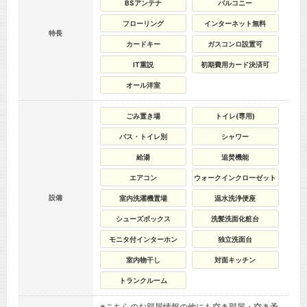
BSアンテナ
バルコニー
フローリング
インターネット無料
特長
カードキー
ガスコンロ設置可
IT重説
初期費用カード決済可
オール洋室
ごみ置き場
トイレ(専用)
バス・トイレ別
シャワー
給湯
追焚機能
エアコン
ウォークインクローゼット
設備
室内洗濯機置場
温水洗浄便座
シューズボックス
洗髪洗面化粧台
モニタ付インターホン
独立洗面台
室内物干し
対面キッチン
トランクルーム
※こちらのお部屋情報の他にも空き部屋・空き予