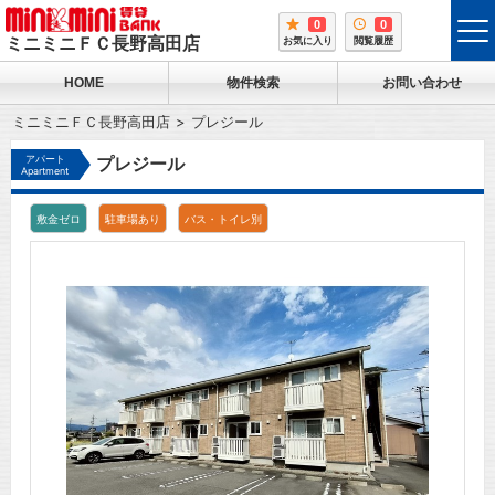
0
0
tog
ミニミニＦＣ長野高田店
お気に入り
閲覧履歴
me
HOME
物件検索
お問い合わせ
ミニミニＦＣ長野高田店
プレジール
アパート
プレジール
Apartment
敷金ゼロ
駐車場あり
バス・トイレ別