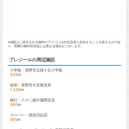
※地図上に表示される物件のアイコンは付近住所に所在することを表すものであ
り、実際の物件所在地とは異なる場合がございます。
プレジールの周辺施設
小学校：長野市立緑ケ丘小学校
838
m
役所：長野市大豆島支所
1,338
m
銀行：八十二銀行風間支店
480
m
スーパー：西友日詰店
595
m