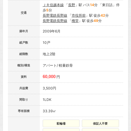
ＪＲ信越本線
「
長野
」駅 バス
14
分 「東日詰」停
歩
5
分
交通
長野電鉄長野線
「
市役所前
」駅 徒歩
42
分
長野電鉄長野線
「
権堂
」駅 徒歩
49
分
2009年6月
築年月
10戸
総戸数
地上2階
総階数
アパート/ 軽量鉄骨
種別/構造
60,000
円
賃料
3,500円
共益費
1LDK
間取り
33.39㎡
専有面積
駐輪場
保証人不要