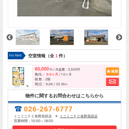
For Rent
空室情報（全
1
件）
60,000
/ 共益費：3,500円
追加
円
敷/礼：
0.0ヶ月
/
1.0ヶ月
階 数：2階
お問
間/広：1LDK / 33.39㎡
物件に関するお問合わせはこちらから
026-267-6777
ミニミニＦＣ長野高田店
ミニミニＦＣ長野高田店
営業時間：10:00～18:00