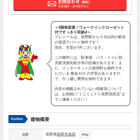
＜1階角部屋！ウォークインクローゼット
付ですっきり収納♪＞
プレジールは、長野駅から５分以内の駅近
の賃貸アパート物件です！
現在、空室が1件ございます。
この物件には、駐車場、バス・トイレ別、
洗髪洗面化粧台等の設備があります。ま
た、インターネットの使用料も無料です。
ただいま 敷金ゼロ の空室がありますの
で、引っ越し費用を節約できます。
内見や掲載されていない情報等について
は、お気軽に”ミニミニＦＣ長野高田店”ま
でご連絡ください！
建物概要
Outline
長野県
長野市
高田
Map
住所