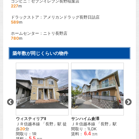
コンビニ：セブンイレブン長野稲葉店
227
m
ドラックストア：アメリカンドラッグ長野日詰店
589
m
ホームセンター：ニトリ長野店
780
m
築年数が同じくらいの物件
エスポ
」駅
長野電
徒歩
5
間取り
賃料：
ウィスティリアⅡ
サンハイム倉澤
ＪＲ信越本線
「
長野
」駅 徒
ＪＲ信越本線
「
長野
」駅
歩
20
分
間取り：1LDK
6.4
間取り：1R
賃料：
万円
5.5
賃料：