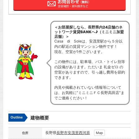
＜お部屋探しなら、長野県内24店舗のネ
ットワーク賃貸BANKへ♪（ミニミニ加盟
店舗）＞
Casa di Soleは、安茂里駅から５分以
内の駅近の賃貸マンション物件です！
現在、空室が1件ございます。
この物件には、駐車場、バス・トイレ別等
の設備があります。ただいま 礼金ゼロ の
空室がありますので、引っ越し費用を節約
できます。
内見や掲載されていない情報等について
は、お気軽に”ミニミニＦＣ長野高田店”ま
でご連絡ください！
建物概要
Outline
長野県
長野市
安茂里西河原
Map
住所