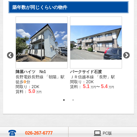
築年数が同じくらいの物件
シェル
」駅
ＪＲ信
間取り
賃料：
陣屋ハイツ №1
パークサイド石渡
長野電鉄長野線
「
朝陽
」駅
ＪＲ信越本線
「
長野
」駅
徒歩
9
分
間取り：2DK
5.1
5.4
間取り：2DK
賃料：
〜
万円
万円
5.0
賃料：
万円
026-267-6777
PC版