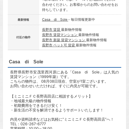
合わせください。お客様からのお問い合わせをお
待ちしています。
Casa di Sole
- 毎日情報更新中
最新情報
長野市 賃貸
最新物件情報
長野市 賃貸マンション
最新物件情報
付近の物件
長野市 新築 賃貸マンション
最新物件情報
長野市 ペット可 賃貸
最新物件情報
Casa di Sole
長野県長野市安茂里西河原にある「Casa di Sole」は人気の
賃貸マンション（1999年築）です。
こちらの物件は、 08月08日現在、空室が1室ございます。
お問い合わせいただければ、すぐに内見が可能です。
【ミニミニＦＣ長野高田店に相談するメリット】
・地域最大級の物件情報
・初期費用をできるだけ安く！
・新生活の不安を解消できるようサポートいたします！
内見や資料請求などはお気軽に”ミニミニＦＣ長野高田店”へ！
TEL：
026-267-6777
営業時間：10:00～18:00