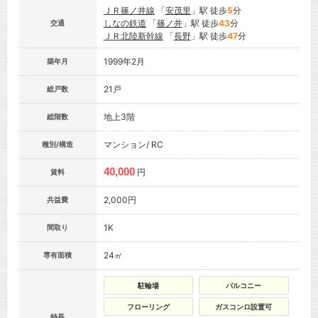
ＪＲ篠ノ井線
「
安茂里
」駅 徒歩
5
分
しなの鉄道
「
篠ノ井
」駅 徒歩
43
分
交通
ＪＲ北陸新幹線
「
長野
」駅 徒歩
47
分
1999年2月
築年月
21戸
総戸数
地上3階
総階数
マンション/ RC
種別/構造
40,000
円
賃料
2,000円
共益費
1K
間取り
24㎡
専有面積
駐輪場
バルコニー
フローリング
ガスコンロ設置可
特長