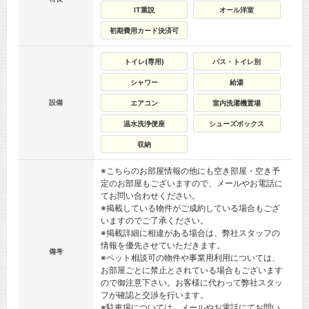
IT重説
オール洋室
初期費用カード決済可
トイレ(専用)
バス・トイレ別
シャワー
給湯
設備
エアコン
室内洗濯機置場
温水洗浄便座
シューズボックス
収納
※こちらのお部屋情報の他にも空き部屋・空き予
定のお部屋もございますので、メールやお電話に
てお問い合わせください。
※掲載している物件がご成約している場合もござ
いますのでご了承ください。
※掲載詳細に相違がある場合は、弊社スタッフの
情報を優先させていただきます。
備考
※ペット相談可の物件や事業用利用については、
お部屋ごとに禁止とされている場合もございます
ので御注意下さい。お客様に代わって弊社スタッ
フが確認と交渉を行います。
※駐車場については、メールやお電話にてお問い