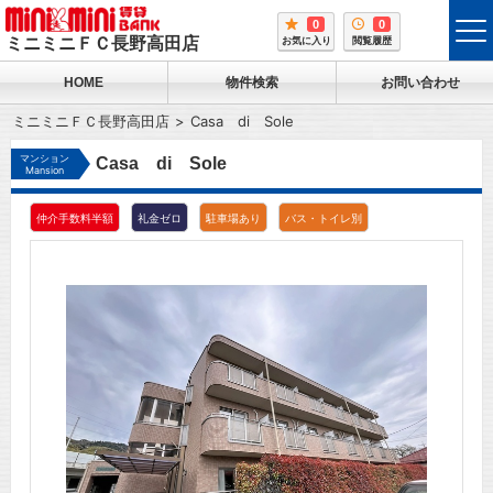
0
0
tog
ミニミニＦＣ長野高田店
お気に入り
閲覧履歴
me
HOME
物件検索
お問い合わせ
ミニミニＦＣ長野高田店
Casa di Sole
マンション
Casa di Sole
Mansion
仲介手数料半額
礼金ゼロ
駐車場あり
バス・トイレ別