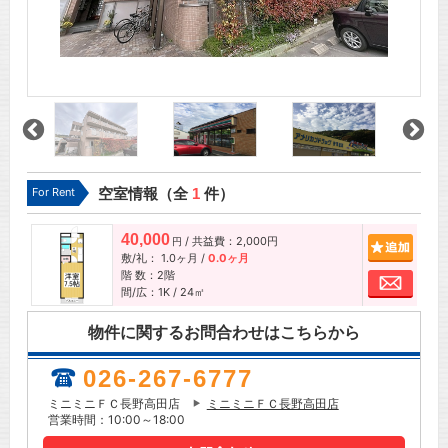
For Rent
空室情報（全
1
件）
40,000
/ 共益費：2,000円
追加
円
敷/礼：
1.0ヶ月
/
0.0ヶ月
階 数：2階
お問
間/広：1K / 24㎡
物件に関するお問合わせはこちらから
026-267-6777
ミニミニＦＣ長野高田店
ミニミニＦＣ長野高田店
営業時間：10:00～18:00