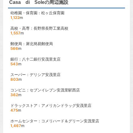
Casa di Soleの周辺施設
幼稚園・保育園：松ヶ丘保育園
1,122
m
高校・高専：長野県長野工業高校
1,557
m
郵便局：犀北簡易郵便局
566
m
銀行：八十二銀行安茂里支店
543
m
スーパー：デリシア安茂里店
803
m
コンビニ：セブンイレブン安茂里駅西店
362
m
ドラックストア：アメリカンドラッグ安茂里店
475
m
ホームセンター：コメリハード＆グリーン安茂里店
1,467
m