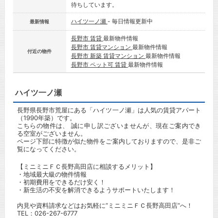
待ちしています。
ハイツ一ノ瀬
- 毎日情報更新中
最新情報
長野市 賃貸
最新物件情報
長野市 賃貸マンション
最新物件情報
付近の物件
長野市 新築 賃貸マンション
最新物件情報
長野市 ペット可 賃貸
最新物件情報
ハイツ一ノ瀬
長野県長野市荒屋にある「ハイツ一ノ瀬」は人気の賃貸アパート
（1990年築）です。
こちらの物件は、 誠に申し訳ございませんが、現在ご案内でき
る空室がございません。
ページ下部に特徴が似た物件をご案内しておりますので、是非ご
覧になってください。
【ミニミニＦＣ長野高田店に相談するメリット】
・地域最大級の物件情報
・初期費用をできるだけ安く！
・新生活の不安を解消できるようサポートいたします！
内見や資料請求などはお気軽に”ミニミニＦＣ長野高田店”へ！
TEL：
026-267-6777