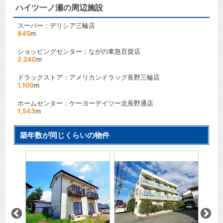
ハイツ一ノ瀬の周辺施設
スーパー：デリシア三輪店
845
m
ショッピングセンター：ながの東急百貨店
2,240
m
ドラックストア：アメリカンドラッグ長野三輪店
1,100
m
ホームセンター：ケーヨーデイツー北長野通店
1,543
m
築年数が同じくらいの物件