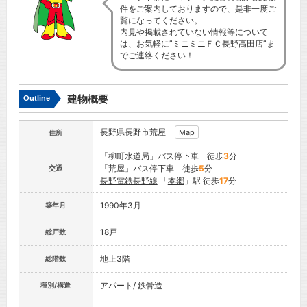
件をご案内しておりますので、是非一度ご
覧になってください。
内見や掲載されていない情報等について
は、お気軽に”ミニミニＦＣ長野高田店”ま
でご連絡ください！
建物概要
Outline
長野県
長野市
荒屋
Map
住所
「柳町水道局」バス停下車 徒歩
3
分
「荒屋」バス停下車 徒歩
5
分
交通
長野電鉄長野線
「
本郷
」駅 徒歩
17
分
1990年3月
築年月
18戸
総戸数
地上3階
総階数
アパート/ 鉄骨造
種別/構造