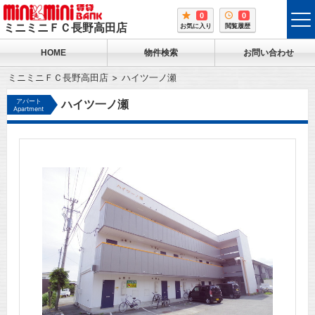
0
0
tog
ミニミニＦＣ長野高田店
お気に入り
閲覧履歴
me
HOME
物件検索
お問い合わせ
ミニミニＦＣ長野高田店
ハイツ一ノ瀬
アパート
ハイツ一ノ瀬
Apartment