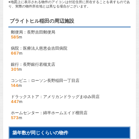
※地図上に表示される物件のアイコンは付近住所に所在することを表すものであ
り、実際の物件所在地とは異なる場合がございます。
ブライトヒル稲田の周辺施設
郵便局：長野吉田郵便局
585
m
病院：医療法人慈恵会吉田病院
667
m
銀行：長野銀行若槻支店
301
m
コンビニ：ローソン長野稲田一丁目店
144
m
ドラックストア：アメリカンドラッグまゆみ田店
447
m
ホームセンター：綿半ホームエイド檀田店
573
m
築年数が同じくらいの物件