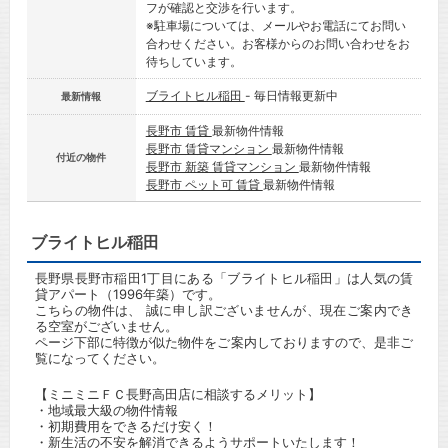
フが確認と交渉を行います。
※駐車場については、メールやお電話にてお問い
合わせください。お客様からのお問い合わせをお
待ちしています。
ブライトヒル稲田
- 毎日情報更新中
最新情報
長野市 賃貸
最新物件情報
長野市 賃貸マンション
最新物件情報
付近の物件
長野市 新築 賃貸マンション
最新物件情報
長野市 ペット可 賃貸
最新物件情報
ブライトヒル稲田
長野県長野市稲田1丁目にある「ブライトヒル稲田」は人気の賃
貸アパート（1996年築）です。
こちらの物件は、 誠に申し訳ございませんが、現在ご案内でき
る空室がございません。
ページ下部に特徴が似た物件をご案内しておりますので、是非ご
覧になってください。
【ミニミニＦＣ長野高田店に相談するメリット】
・地域最大級の物件情報
・初期費用をできるだけ安く！
・新生活の不安を解消できるようサポートいたします！