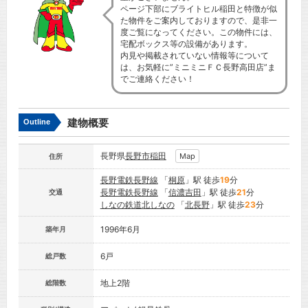
ページ下部にブライトヒル稲田と特徴が似
た物件をご案内しておりますので、是非一
度ご覧になってください。この物件には、
宅配ボックス等の設備があります。
内見や掲載されていない情報等について
は、お気軽に”ミニミニＦＣ長野高田店”ま
でご連絡ください！
建物概要
Outline
長野県
長野市
稲田
Map
住所
長野電鉄長野線
「
桐原
」駅 徒歩
19
分
長野電鉄長野線
「
信濃吉田
」駅 徒歩
21
分
交通
しなの鉄道北しなの
「
北長野
」駅 徒歩
23
分
1996年6月
築年月
6戸
総戸数
地上2階
総階数