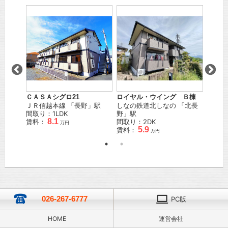
Ａ棟
ＣＡＳＡシグロ21
ロイヤル・ウイング Ｂ棟
レヂデ
」駅
ＪＲ信越本線
「
長野
」駅
しなの鉄道北しなの
「
北長
ＪＲ信
間取り：1LDK
野
」駅
間取り
8.1
賃料：
間取り：2DK
賃料：
万円
5.9
賃料：
万円
026-267-6777
PC版
HOME
運営会社