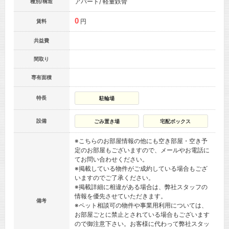
アパート/ 軽量鉄骨
種別/構造
0
円
賃料
共益費
間取り
専有面積
特長
駐輪場
設備
ごみ置き場
宅配ボックス
※こちらのお部屋情報の他にも空き部屋・空き予
定のお部屋もございますので、メールやお電話に
てお問い合わせください。
※掲載している物件がご成約している場合もござ
いますのでご了承ください。
※掲載詳細に相違がある場合は、弊社スタッフの
情報を優先させていただきます。
備考
※ペット相談可の物件や事業用利用については、
お部屋ごとに禁止とされている場合もございます
ので御注意下さい。お客様に代わって弊社スタッ