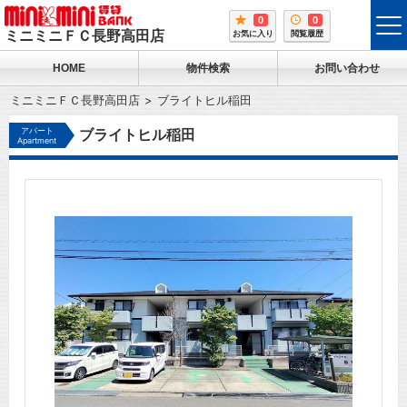
0
0
tog
ミニミニＦＣ長野高田店
お気に入り
閲覧履歴
me
HOME
物件検索
お問い合わせ
ミニミニＦＣ長野高田店
ブライトヒル稲田
アパート
ブライトヒル稲田
Apartment