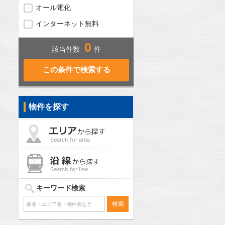
オール電化
インターネット無料
0
該当件数
件
物件を探す
Search for area
Search for line
キーワード検索