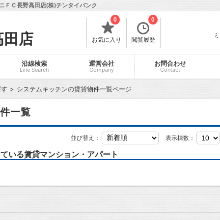
ニＦＣ長野高田店(株)チンタイバンク
0
0
高田店
ミ
お気に入り
閲覧履歴
沿線検索
運営会社
お問合わせ
Line Search
Company
Contact
探す
システムキッチンの賃貸物件一覧ページ
件一覧
並び替え：
表示棟数：
っている賃貸マンション・アパート