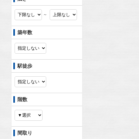
～
築年数
駅徒歩
階数
間取り