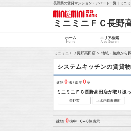
長野県の賃貸マンション・アパート一覧｜ミニミ
ミニミニＦＣ長野
ホーム
エリア検索
Home
Area Search
ミニミニＦＣ長野高田店
地域・路線から
システムキッチンの賃貸物
0
0
建物
棟 / 部屋
室
ミニミニＦＣ長野高田店が取り扱
長野市
上水内郡飯綱町
0
建物
棟中 0～0棟表示