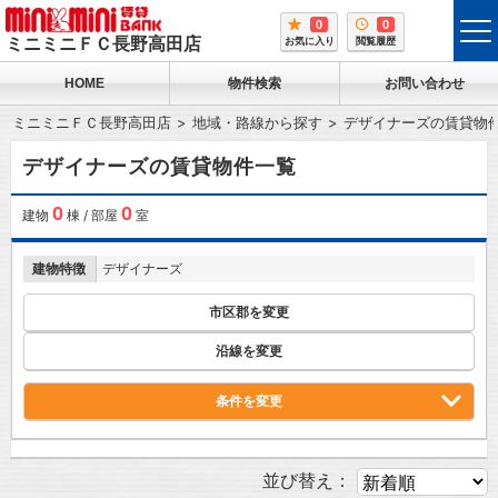
0
0
tog
ミニミニＦＣ長野高田店
お気に入り
閲覧履歴
me
HOME
物件検索
お問い合わせ
ミニミニＦＣ長野高田店
地域・路線から探す
デザイナーズの賃貸物
デザイナーズの賃貸物件一覧
0
0
建物
棟 / 部屋
室
建物特徴
デザイナーズ
市区郡を変更
沿線を変更
条件を変更
並び替え：