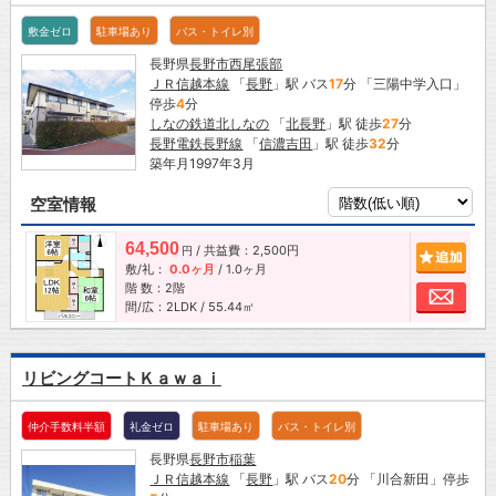
敷金ゼロ
駐車場あり
バス・トイレ別
長野県
長野市
西尾張部
ＪＲ信越本線
「
長野
」駅 バス
17
分 「三陽中学入口」
停歩
4
分
しなの鉄道北しなの
「
北長野
」駅 徒歩
27
分
長野電鉄長野線
「
信濃吉田
」駅 徒歩
32
分
築年月1997年3月
空室情報
64,500
/ 共益費：2,500円
追加
円
敷/礼：
0.0ヶ月
/
1.0ヶ月
階 数：2階
お問
間/広：2LDK / 55.44㎡
リビングコートＫａｗａｉ
仲介手数料半額
礼金ゼロ
駐車場あり
バス・トイレ別
長野県
長野市
稲葉
ＪＲ信越本線
「
長野
」駅 バス
20
分 「川合新田」停歩