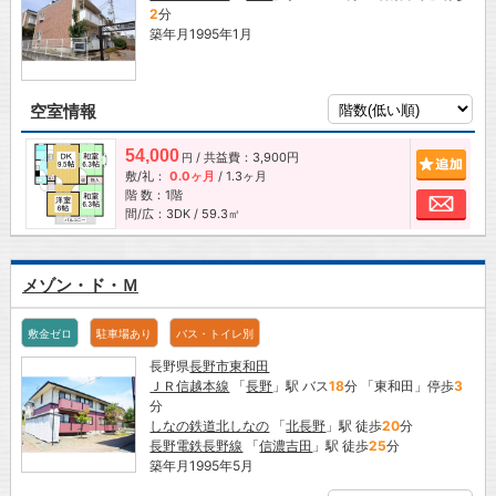
2
分
築年月1995年1月
空室情報
54,000
/ 共益費：3,900円
追加
円
敷/礼：
0.0ヶ月
/
1.3ヶ月
階 数：1階
お問
間/広：3DK / 59.3㎡
メゾン・ド・Ｍ
敷金ゼロ
駐車場あり
バス・トイレ別
長野県
長野市
東和田
ＪＲ信越本線
「
長野
」駅 バス
18
分 「東和田」停歩
3
分
しなの鉄道北しなの
「
北長野
」駅 徒歩
20
分
長野電鉄長野線
「
信濃吉田
」駅 徒歩
25
分
築年月1995年5月