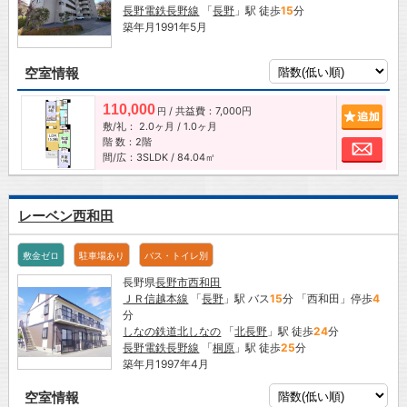
長野電鉄長野線
「
長野
」駅 徒歩
15
分
築年月1991年5月
空室情報
110,000
/ 共益費：7,000円
追加
円
敷/礼：
2.0ヶ月
/
1.0ヶ月
階 数：2階
お問
間/広：3SLDK / 84.04㎡
レーベン西和田
敷金ゼロ
駐車場あり
バス・トイレ別
長野県
長野市
西和田
ＪＲ信越本線
「
長野
」駅 バス
15
分 「西和田」停歩
4
分
しなの鉄道北しなの
「
北長野
」駅 徒歩
24
分
長野電鉄長野線
「
桐原
」駅 徒歩
25
分
築年月1997年4月
空室情報