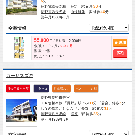
5
分
長野電鉄長野線
「
長野
」駅 徒歩
36
分
長野電鉄長野線
「
市役所前
」駅 徒歩
40
分
築年月1989年3月
空室情報
55,000
/ 共益費：2,000円
追加
円
敷/礼：
1.0ヶ月
/
0.0ヶ月
階 数：2階
お問
間/広：2LDK / 58㎡
カーサスズキ
仲介手数料半額
礼金ゼロ
駐車場あり
バス・トイレ別
長野県
長野市
若宮
ＪＲ信越本線
「
長野
」駅 バス
11
分 「若宮」停歩
5
分
しなの鉄道北しなの
「
北長野
」駅 徒歩
32
分
長野電鉄長野線
「
桐原
」駅 徒歩
35
分
築年月1989年8月
空室情報