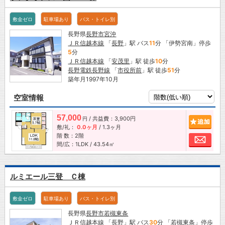
敷金ゼロ
駐車場あり
バス・トイレ別
長野県
長野市
宮沖
ＪＲ信越本線
「
長野
」駅 バス
11
分 「伊勢宮南」停歩
5
分
ＪＲ信越本線
「
安茂里
」駅 徒歩
10
分
長野電鉄長野線
「
市役所前
」駅 徒歩
51
分
築年月1997年10月
空室情報
57,000
/ 共益費：3,900円
追加
円
敷/礼：
0.0ヶ月
/
1.3ヶ月
階 数：2階
お問
間/広：1LDK / 43.54㎡
ルミエール三登 Ｃ棟
敷金ゼロ
駐車場あり
バス・トイレ別
長野県
長野市
若槻東条
ＪＲ信越本線
「
長野
」駅 バス
30
分 「若槻東条」停歩