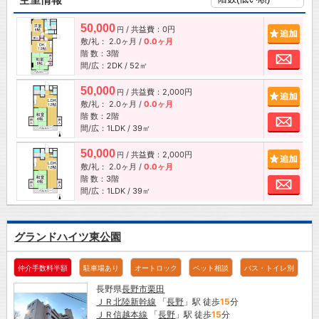
50,000
/ 共益費：0円
追加
円
敷/礼：
2.0ヶ月
/
0.0ヶ月
階 数：3階
お問
間/広：2DK / 52㎡
50,000
/ 共益費：2,000円
追加
円
敷/礼：
2.0ヶ月
/
0.0ヶ月
階 数：2階
お問
間/広：1LDK / 39㎡
50,000
/ 共益費：2,000円
追加
円
敷/礼：
2.0ヶ月
/
0.0ヶ月
階 数：3階
お問
間/広：1LDK / 39㎡
グランドハイツ東公園
仲介手数料半額
駐車場あり
オートロック
ペット相談
バス・トイレ別
長野県
長野市
栗田
ＪＲ北陸新幹線
「
長野
」駅 徒歩
15
分
ＪＲ信越本線
「
長野
」駅 徒歩
15
分