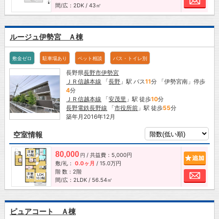
間/広：2DK / 43㎡
ルージュ伊勢宮 Ａ棟
敷金ゼロ
駐車場あり
ペット相談
バス・トイレ別
長野県
長野市
伊勢宮
ＪＲ信越本線
「
長野
」駅 バス
11
分 「伊勢宮南」停歩
4
分
ＪＲ信越本線
「
安茂里
」駅 徒歩
10
分
長野電鉄長野線
「
市役所前
」駅 徒歩
55
分
築年月2016年12月
空室情報
80,000
/ 共益費：5,000円
追加
円
敷/礼：
0.0ヶ月
/
15.0万円
階 数：2階
お問
間/広：2LDK / 56.54㎡
ピュアコート Ａ棟