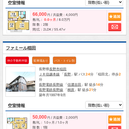
空室情報
66,000
/ 共益費：4,000円
追加
円
敷/礼：
0.0ヶ月
/
8.0万円
階 数：2階
お問
間/広：2LDK / 55.47㎡
ファミール稲田
仲介手数料半額
駐車場あり
バス・トイレ別
長野県
長野市
稲田
ＪＲ信越本線
「
長野
」駅 バス
24
分 「稲田北」停歩
2
分
長野電鉄長野線
「
信濃吉田
」駅 徒歩
14
分
長野電鉄長野線
「
桐原
」駅 徒歩
21
分
築年月1997年9月
空室情報
50,000
/ 共益費：2,000円
追加
円
敷/礼：
1.0ヶ月
/
1.0ヶ月
階 数：1階
お問