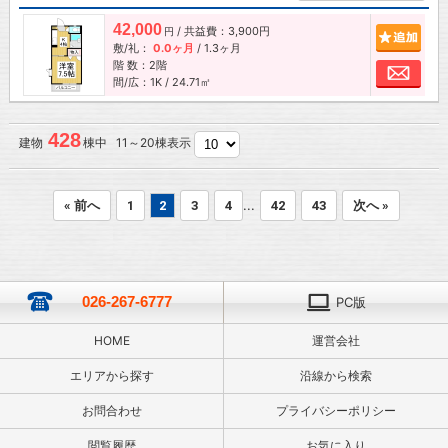
42,000
/ 共益費：3,900円
追加
円
敷/礼：
0.0ヶ月
/
1.3ヶ月
階 数：2階
お問
間/広：1K / 24.71㎡
428
建物
棟中 11～20棟表示
...
« 前へ
1
2
3
4
42
43
次へ »
026-267-6777
PC版
HOME
運営会社
エリアから探す
沿線から検索
お問合わせ
プライバシーポリシー
閲覧履歴
お気に入り