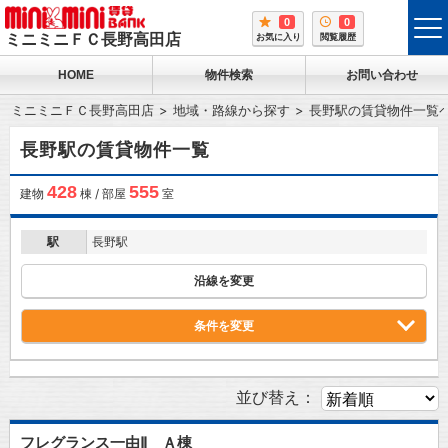
0
0
tog
ミニミニＦＣ長野高田店
お気に入り
閲覧履歴
me
HOME
物件検索
お問い合わせ
ミニミニＦＣ長野高田店
地域・路線から探す
長野駅の賃貸物件一覧
長野駅の賃貸物件一覧
428
555
建物
棟 / 部屋
室
駅
長野駅
沿線を変更
条件を変更
並び替え：
フレグランス一由Ⅱ Ａ棟