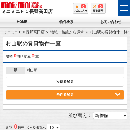
0
0
tog
ミニミニＦＣ長野高田店
お気に入り
閲覧履歴
me
HOME
物件検索
お問い合わせ
ミニミニＦＣ長野高田店
地域・路線から探す
村山駅の賃貸物件一覧
村山駅の賃貸物件一覧
0
0
建物
棟 / 部屋
室
駅
村山駅
沿線を変更
条件を変更
並び替え：
0
建物
棟中 0～0棟表示