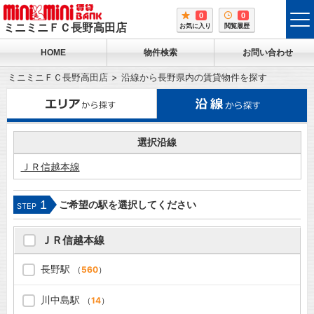
0
0
tog
ミニミニＦＣ長野高田店
お気に入り
閲覧履歴
me
HOME
物件検索
お問い合わせ
ミニミニＦＣ長野高田店
沿線から長野県内の賃貸物件を探す
選択沿線
ＪＲ信越本線
1
ご希望の駅を選択してください
STEP
ＪＲ信越本線
長野駅
（
560
）
川中島駅
（
14
）