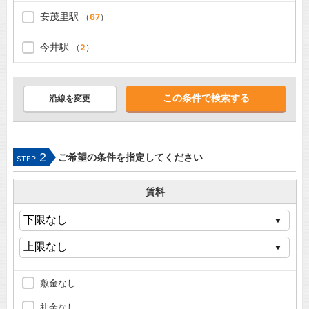
安茂里駅
（
67
）
今井駅
（
2
）
沿線を変更
2
ご希望の条件を指定してください
STEP
賃料
敷金なし
礼金なし