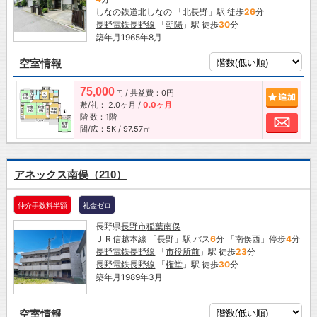
しなの鉄道北しなの
「
北長野
」駅 徒歩
26
分
長野電鉄長野線
「
朝陽
」駅 徒歩
30
分
築年月1965年8月
空室情報
75,000
/ 共益費：0円
追加
円
敷/礼：
2.0ヶ月
/
0.0ヶ月
階 数：1階
お問
間/広：5K / 97.57㎡
アネックス南俣（210）
仲介手数料半額
礼金ゼロ
長野県
長野市
稲葉南俣
ＪＲ信越本線
「
長野
」駅 バス
6
分 「南俣西」停歩
4
分
長野電鉄長野線
「
市役所前
」駅 徒歩
23
分
長野電鉄長野線
「
権堂
」駅 徒歩
30
分
築年月1989年3月
空室情報