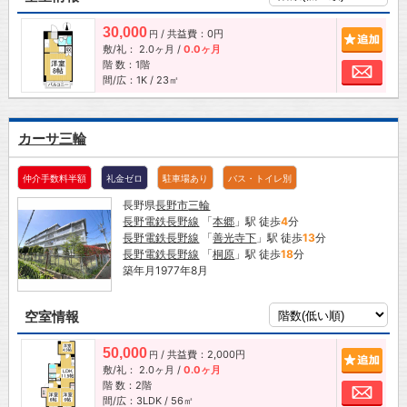
30,000
/ 共益費：0円
追加
円
敷/礼：
2.0ヶ月
/
0.0ヶ月
階 数：1階
お問
間/広：1K / 23㎡
カーサ三輪
仲介手数料半額
礼金ゼロ
駐車場あり
バス・トイレ別
長野県
長野市
三輪
長野電鉄長野線
「
本郷
」駅 徒歩
4
分
長野電鉄長野線
「
善光寺下
」駅 徒歩
13
分
長野電鉄長野線
「
桐原
」駅 徒歩
18
分
築年月1977年8月
空室情報
50,000
/ 共益費：2,000円
追加
円
敷/礼：
2.0ヶ月
/
0.0ヶ月
階 数：2階
お問
間/広：3LDK / 56㎡