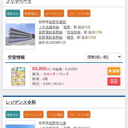
プリマベーラ
敷金ゼロ
駐車場あり
オートロック
バス・トイレ別
長野県
長野市
栗田
ＪＲ信越本線
「
長野
」駅 徒歩
5
分
長野電鉄長野線
「
市役所前
」駅 徒歩
17
分
長野電鉄長野線
「
権堂
」駅 徒歩
25
分
築年月2009年1月
空室情報
84,000
/ 共益費：5,200円
追加
円
敷/礼：
0.0ヶ月
/
1.5ヶ月
階 数：2階
お問
間/広：1LDK / 45.12㎡
レジデンス令和
敷金ゼロ
オートロック
ペット相談
バス・トイレ別
長野県
長野市
七瀬