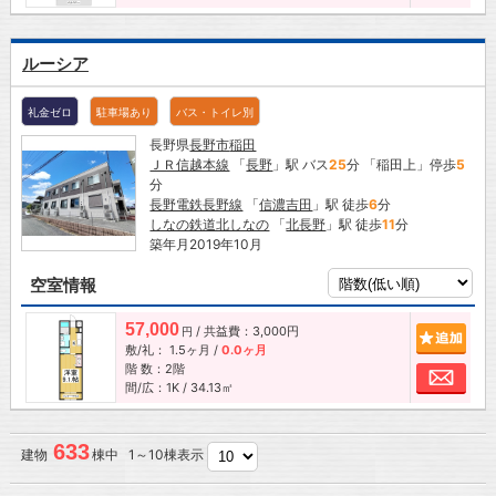
ルーシア
礼金ゼロ
駐車場あり
バス・トイレ別
長野県
長野市
稲田
ＪＲ信越本線
「
長野
」駅 バス
25
分 「稲田上」停歩
5
分
長野電鉄長野線
「
信濃吉田
」駅 徒歩
6
分
しなの鉄道北しなの
「
北長野
」駅 徒歩
11
分
築年月2019年10月
空室情報
57,000
/ 共益費：3,000円
追加
円
敷/礼：
1.5ヶ月
/
0.0ヶ月
階 数：2階
お問
間/広：1K / 34.13㎡
633
建物
棟中 1～10棟表示