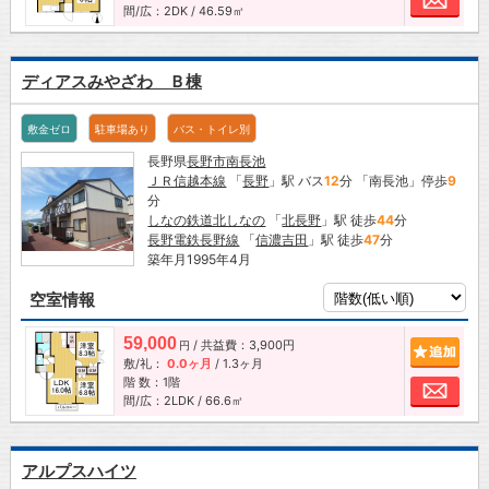
間/広：2DK / 46.59㎡
ディアスみやざわ Ｂ棟
敷金ゼロ
駐車場あり
バス・トイレ別
長野県
長野市
南長池
ＪＲ信越本線
「
長野
」駅 バス
12
分 「南長池」停歩
9
分
しなの鉄道北しなの
「
北長野
」駅 徒歩
44
分
長野電鉄長野線
「
信濃吉田
」駅 徒歩
47
分
築年月1995年4月
空室情報
59,000
/ 共益費：3,900円
追加
円
敷/礼：
0.0ヶ月
/
1.3ヶ月
階 数：1階
お問
間/広：2LDK / 66.6㎡
アルプスハイツ