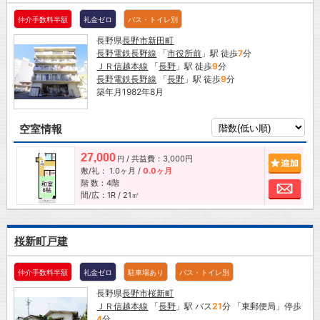
仲介手数料半額
礼金ゼロ
バス・トイレ別
長野県
長野市
新田町
長野電鉄長野線
「
市役所前
」駅 徒歩
7
分
ＪＲ信越本線
「
長野
」駅 徒歩
9
分
長野電鉄長野線
「
長野
」駅 徒歩
9
分
築年月1982年8月
空室情報
27,000
/ 共益費：3,000円
追加
円
敷/礼：
1.0ヶ月
/
0.0ヶ月
階 数：4階
お問
間/広：1R / 21㎡
桜新町戸建
仲介手数料半額
礼金ゼロ
駐車場あり
バス・トイレ別
長野県
長野市
桜新町
ＪＲ信越本線
「
長野
」駅 バス
21
分 「東郵便局」停歩
4
分