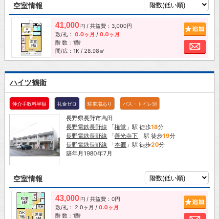
空室情報
41,000
/ 共益費：3,000円
追加
円
敷/礼：
0.0ヶ月
/
0.0ヶ月
階 数：1階
お問
間/広：1K / 28.98㎡
ハイツ鶴衛
仲介手数料半額
礼金ゼロ
駐車場あり
バス・トイレ別
長野県
長野市
高田
長野電鉄長野線
「
権堂
」駅 徒歩
18
分
長野電鉄長野線
「
善光寺下
」駅 徒歩
19
分
長野電鉄長野線
「
本郷
」駅 徒歩
20
分
築年月1980年7月
空室情報
43,000
/ 共益費：0円
追加
円
敷/礼：
2.0ヶ月
/
0.0ヶ月
階 数：1階
お問