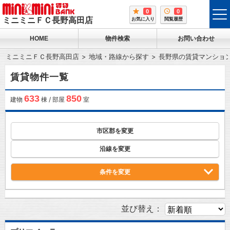
0
0
tog
ミニミニＦＣ長野高田店
お気に入り
閲覧履歴
me
HOME
物件検索
お問い合わせ
ミニミニＦＣ長野高田店
地域・路線から探す
長野県の賃貸マンショ
賃貸物件一覧
633
850
建物
棟 / 部屋
室
市区郡を変更
沿線を変更
条件を変更
並び替え：