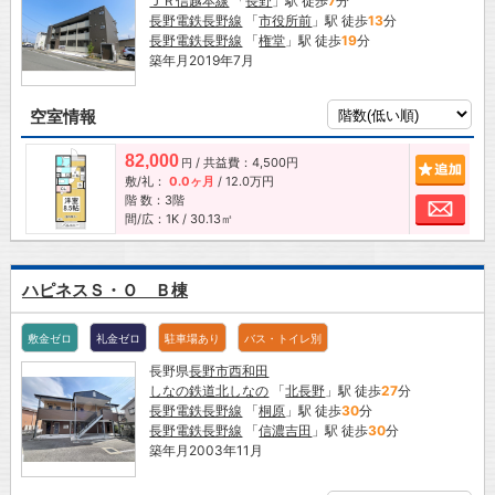
ＪＲ信越本線
「
長野
」駅 徒歩
7
分
長野電鉄長野線
「
市役所前
」駅 徒歩
13
分
長野電鉄長野線
「
権堂
」駅 徒歩
19
分
築年月2019年7月
空室情報
82,000
/ 共益費：4,500円
追加
円
敷/礼：
0.0ヶ月
/
12.0万円
階 数：3階
お問
間/広：1K / 30.13㎡
ハピネスＳ・Ｏ Ｂ棟
敷金ゼロ
礼金ゼロ
駐車場あり
バス・トイレ別
長野県
長野市
西和田
しなの鉄道北しなの
「
北長野
」駅 徒歩
27
分
長野電鉄長野線
「
桐原
」駅 徒歩
30
分
長野電鉄長野線
「
信濃吉田
」駅 徒歩
30
分
築年月2003年11月