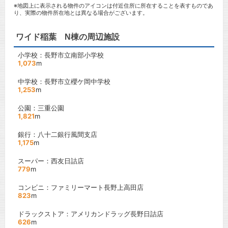
※地図上に表示される物件のアイコンは付近住所に所在することを表すものであ
り、実際の物件所在地とは異なる場合がございます。
ワイド稲葉 N棟の周辺施設
小学校：長野市立南部小学校
1,073
m
中学校：長野市立櫻ケ岡中学校
1,253
m
公園：三重公園
1,821
m
銀行：八十二銀行風間支店
1,175
m
スーパー：西友日詰店
779
m
コンビニ：ファミリーマート長野上高田店
823
m
ドラックストア：アメリカンドラッグ長野日詰店
626
m