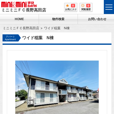
0
0
tog
ミニミニＦＣ長野高田店
お気に入り
閲覧履歴
me
HOME
物件検索
お問い合わせ
ミニミニＦＣ長野高田店
ワイド稲葉 N棟
アパート
ワイド稲葉 N棟
Apartment