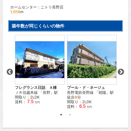
ホームセンター：ニトリ長野店
1,014
m
築年数が同じくらいの物件
フレグランス日詰 Ａ棟
ブール・ド・ネージュ
ピュア
里
」駅
ＪＲ信越本線
「
長野
」駅
長野電鉄長野線
「
朝陽
」駅
ＪＲ信
間取り：2LDK
徒歩
9
分
間取り
7.5
賃料：
間取り：2LDK
賃料：
万円
6.5
賃料：
万円