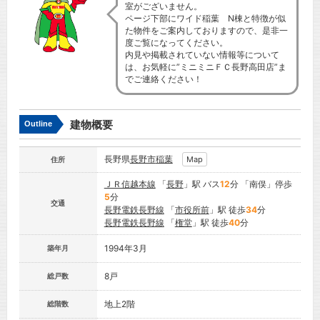
室がございません。
ページ下部にワイド稲葉 N棟と特徴が似
た物件をご案内しておりますので、是非一
度ご覧になってください。
内見や掲載されていない情報等について
は、お気軽に”ミニミニＦＣ長野高田店”ま
でご連絡ください！
建物概要
Outline
長野県
長野市
稲葉
Map
住所
ＪＲ信越本線
「
長野
」駅 バス
12
分 「南俣」停歩
5
分
交通
長野電鉄長野線
「
市役所前
」駅 徒歩
34
分
長野電鉄長野線
「
権堂
」駅 徒歩
40
分
1994年3月
築年月
8戸
総戸数
地上2階
総階数