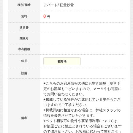
アパート/ 軽量鉄骨
種別/構造
0
円
賃料
共益費
間取り
専有面積
特長
駐輪場
設備
※こちらのお部屋情報の他にも空き部屋・空き予
定のお部屋もございますので、メールやお電話に
てお問い合わせください。
※掲載している物件がご成約している場合もござ
いますのでご了承ください。
※掲載詳細に相違がある場合は、弊社スタッフの
情報を優先させていただきます。
備考
※ペット相談可の物件や事業用利用については、
お部屋ごとに禁止とされている場合もございます
ので御注意下さい。お客様に代わって弊社スタッ