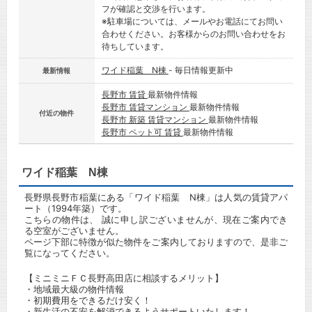
フが確認と交渉を行います。
※駐車場については、メールやお電話にてお問い
合わせください。お客様からのお問い合わせをお
待ちしています。
ワイド稲葉 N棟
- 毎日情報更新中
最新情報
長野市 賃貸
最新物件情報
長野市 賃貸マンション
最新物件情報
付近の物件
長野市 新築 賃貸マンション
最新物件情報
長野市 ペット可 賃貸
最新物件情報
ワイド稲葉 N棟
長野県長野市稲葉にある「ワイド稲葉 N棟」は人気の賃貸アパ
ート（1994年築）です。
こちらの物件は、 誠に申し訳ございませんが、現在ご案内でき
る空室がございません。
ページ下部に特徴が似た物件をご案内しておりますので、是非ご
覧になってください。
【ミニミニＦＣ長野高田店に相談するメリット】
・地域最大級の物件情報
・初期費用をできるだけ安く！
・新生活の不安を解消できるようサポートいたします！