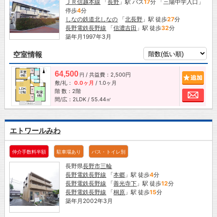
ＪＲ信越本線
「
長野
」駅 バス
17
分 「三陽中学入口」
停歩
4
分
しなの鉄道北しなの
「
北長野
」駅 徒歩
27
分
長野電鉄長野線
「
信濃吉田
」駅 徒歩
32
分
築年月1997年3月
空室情報
64,500
/ 共益費：2,500円
追加
円
敷/礼：
0.0ヶ月
/
1.0ヶ月
階 数：2階
お問
間/広：2LDK / 55.44㎡
エトワールみわ
仲介手数料半額
駐車場あり
バス・トイレ別
長野県
長野市
三輪
長野電鉄長野線
「
本郷
」駅 徒歩
4
分
長野電鉄長野線
「
善光寺下
」駅 徒歩
12
分
長野電鉄長野線
「
桐原
」駅 徒歩
15
分
築年月2002年3月