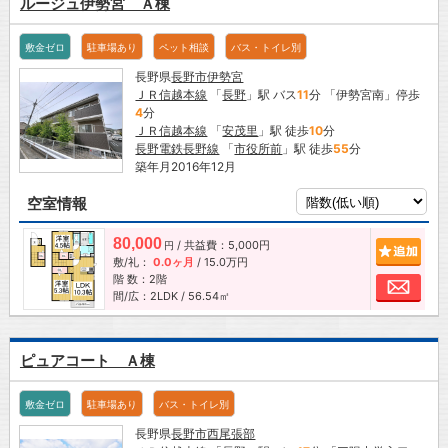
ルージュ伊勢宮 Ａ棟
敷金ゼロ
駐車場あり
ペット相談
バス・トイレ別
長野県
長野市
伊勢宮
ＪＲ信越本線
「
長野
」駅 バス
11
分 「伊勢宮南」停歩
4
分
ＪＲ信越本線
「
安茂里
」駅 徒歩
10
分
長野電鉄長野線
「
市役所前
」駅 徒歩
55
分
築年月2016年12月
空室情報
80,000
/ 共益費：5,000円
追加
円
敷/礼：
0.0ヶ月
/
15.0万円
階 数：2階
お問
間/広：2LDK / 56.54㎡
ピュアコート Ａ棟
敷金ゼロ
駐車場あり
バス・トイレ別
長野県
長野市
西尾張部