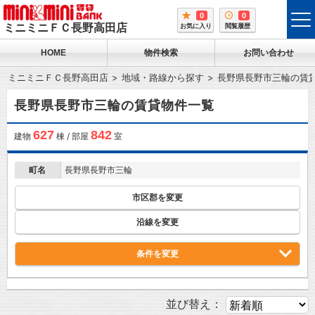
0
0
tog
ミニミニＦＣ長野高田店
お気に入り
閲覧履歴
me
HOME
物件検索
お問い合わせ
ミニミニＦＣ長野高田店
地域・路線から探す
長野県長野市三輪の賃
長野県長野市三輪の賃貸物件一覧
627
842
建物
棟 / 部屋
室
町名
長野県長野市三輪
市区郡を変更
沿線を変更
条件を変更
並び替え：