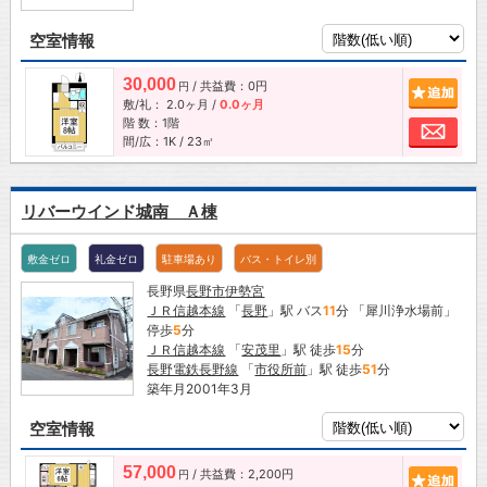
空室情報
30,000
/ 共益費：0円
追加
円
敷/礼：
2.0ヶ月
/
0.0ヶ月
階 数：1階
お問
間/広：1K / 23㎡
リバーウインド城南 Ａ棟
敷金ゼロ
礼金ゼロ
駐車場あり
バス・トイレ別
長野県
長野市
伊勢宮
ＪＲ信越本線
「
長野
」駅 バス
11
分 「犀川浄水場前」
停歩
5
分
ＪＲ信越本線
「
安茂里
」駅 徒歩
15
分
長野電鉄長野線
「
市役所前
」駅 徒歩
51
分
築年月2001年3月
空室情報
57,000
/ 共益費：2,200円
追加
円