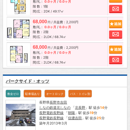
敷/礼：
0.0ヶ月
/
0.0ヶ月
階 数：1階
お問
間/広：2DK / 49.17㎡
68,000
/ 共益費：2,200円
追加
円
敷/礼：
0.0ヶ月
/
0.0ヶ月
階 数：2階
お問
間/広：2LDK / 68.74㎡
68,000
/ 共益費：2,200円
追加
円
敷/礼：
0.0ヶ月
/
0.0ヶ月
階 数：2階
お問
間/広：2LDK / 68.74㎡
パークサイド・オッツ
敷金ゼロ
駐車場あり
オートロック
バス・トイレ別
長野県
長野市
吉田
しなの鉄道北しなの
「
北長野
」駅 徒歩
14
分
長野電鉄長野線
「
朝陽
」駅 徒歩
19
分
長野電鉄長野線
「
信濃吉田
」駅 徒歩
25
分
築年月2013年3月