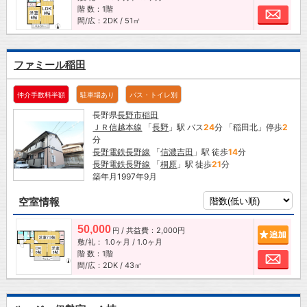
階 数：1階
お問
間/広：2DK / 51㎡
ファミール稲田
仲介手数料半額
駐車場あり
バス・トイレ別
長野県
長野市
稲田
ＪＲ信越本線
「
長野
」駅 バス
24
分 「稲田北」停歩
2
分
長野電鉄長野線
「
信濃吉田
」駅 徒歩
14
分
長野電鉄長野線
「
桐原
」駅 徒歩
21
分
築年月1997年9月
空室情報
50,000
/ 共益費：2,000円
追加
円
敷/礼：
1.0ヶ月
/
1.0ヶ月
階 数：1階
お問
間/広：2DK / 43㎡