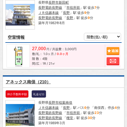
長野県
長野市
新田町
長野電鉄長野線
「
市役所前
」駅 徒歩
7
分
ＪＲ信越本線
「
長野
」駅 徒歩
9
分
長野電鉄長野線
「
長野
」駅 徒歩
9
分
築年月1982年8月
空室情報
27,000
/ 共益費：3,000円
追加
円
敷/礼：
1.0ヶ月
/
0.0ヶ月
階 数：4階
お問
間/広：1R / 21㎡
アネックス南俣（210）
仲介手数料半額
礼金ゼロ
長野県
長野市
稲葉南俣
ＪＲ信越本線
「
長野
」駅 バス
6
分 「南俣西」停歩
4
分
長野電鉄長野線
「
市役所前
」駅 徒歩
23
分
長野電鉄長野線
「
権堂
」駅 徒歩
30
分
築年月1989年3月