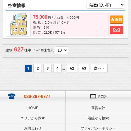
空室情報
75,000
/ 共益費：4,000円
追加
円
敷/礼：
2.0ヶ月
/
1.0ヶ月
階 数：2階
お問
間/広：2LDK / 57.18㎡
627
建物
棟中 1～10棟表示
...
1
2
3
4
62
63
次へ »
026-267-6777
PC版
HOME
運営会社
エリアから探す
沿線から検索
お問合わせ
プライバシーポリシー