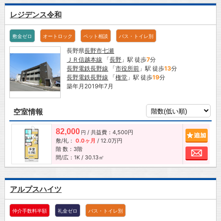
レジデンス令和
敷金ゼロ
オートロック
ペット相談
バス・トイレ別
長野県
長野市
七瀬
ＪＲ信越本線
「
長野
」駅 徒歩
7
分
長野電鉄長野線
「
市役所前
」駅 徒歩
13
分
長野電鉄長野線
「
権堂
」駅 徒歩
19
分
築年月2019年7月
空室情報
82,000
/ 共益費：4,500円
追加
円
敷/礼：
0.0ヶ月
/
12.0万円
階 数：3階
お問
間/広：1K / 30.13㎡
アルプスハイツ
仲介手数料半額
礼金ゼロ
バス・トイレ別